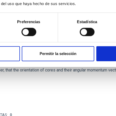
r del uso que haya hecho de sus servicios.
Preferencias
Estadística
ores in the Transition between Cloud and Cor
Permitir la selección
 we expect to see alignments between the magnetic field orienta
ver, that the orientation of cores and their angular momentum vec
ITAS
0