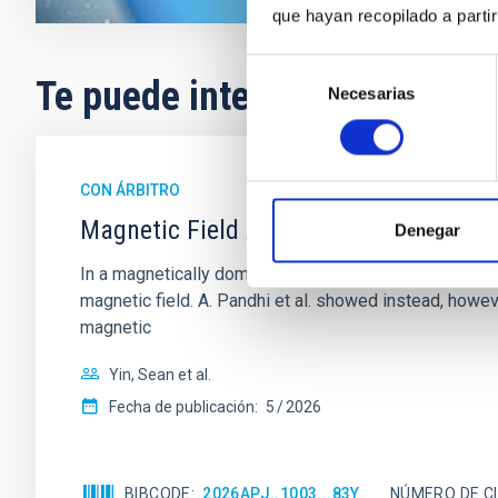
que hayan recopilado a parti
Selección
Te puede interesar
Necesarias
de
consentimiento
CON ÁRBITRO
Magnetic Field Alignment with Dense C
Denegar
In a magnetically dominated model of star formation,
magnetic field. A. Pandhi et al. showed instead, howe
magnetic
Yin, Sean et al.
Fecha de publicación:
5
2026
BIBCODE
2026APJ..1003...83Y
NÚMERO DE C