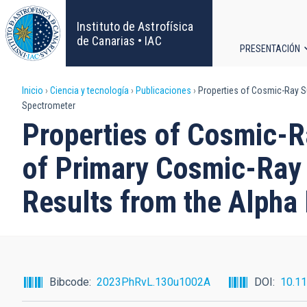
Pasar
al
Instituto de Astrofísica
contenido
de Canarias • IAC
PRESENTACIÓN
principal
Navega
Sobrescribir
Inicio
Ciencia y tecnología
Publicaciones
Properties of Cosmic-Ray Su
principa
Spectrometer
enlaces
Properties of Cosmic-R
de
of Primary Cosmic-Ray 
ayuda
Results from the Alpha
a
la
navegación
Bibcode
2023PhRvL.130u1002A
DOI
10.1