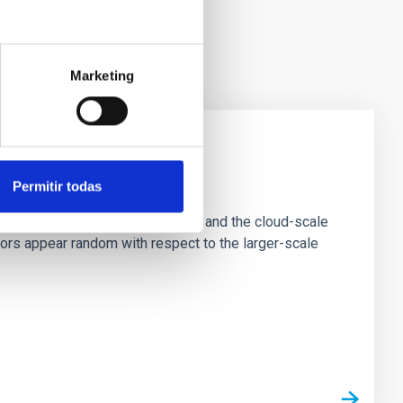
Marketing
e Scales
Permitir todas
tion of star-forming dense cores and the cloud-scale
tors appear random with respect to the larger-scale