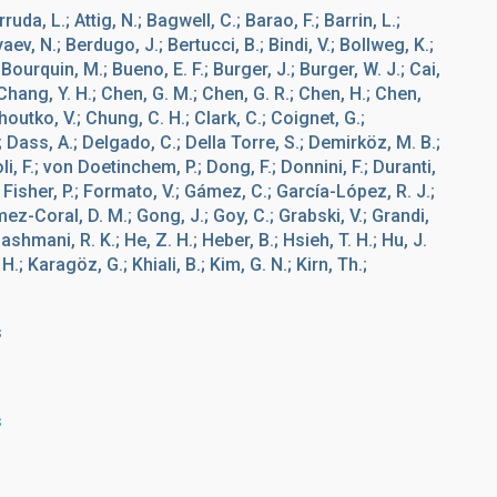
uda, L.; Attig, N.; Bagwell, C.; Barao, F.; Barrin, L.;
ev, N.; Berdugo, J.; Bertucci, B.; Bindi, V.; Bollweg, K.;
; Bourquin, M.; Bueno, E. F.; Burger, J.; Burger, W. J.; Cai,
.; Chang, Y. H.; Chen, G. M.; Chen, G. R.; Chen, H.; Chen,
houtko, V.; Chung, C. H.; Clark, C.; Coignet, G.;
.; Dass, A.; Delgado, C.; Della Torre, S.; Demirköz, M. B.;
li, F.; von Doetinchem, P.; Dong, F.; Donnini, F.; Duranti,
E.; Fisher, P.; Formato, V.; Gámez, C.; García-López, R. J.;
mez-Coral, D. M.; Gong, J.; Goy, C.; Grabski, V.; Grandi,
ashmani, R. K.; He, Z. H.; Heber, B.; Hsieh, T. H.; Hu, J.
 H.; Karagöz, G.; Khiali, B.; Kim, G. N.; Kirn, Th.;
s
s