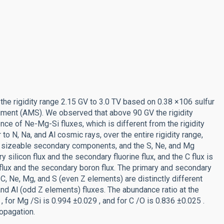
 the rigidity range 2.15 GV to 3.0 TV based on 0.38 ×106 sulfur
iment (AMS). We observed that above 90 GV the rigidity
nce of Ne-Mg-Si fluxes, which is different from the rigidity
o N, Na, and Al cosmic rays, over the entire rigidity range,
ave sizeable secondary components, and the S, Ne, and Mg
silicon flux and the secondary fluorine flux, and the C flux is
lux and the secondary boron flux. The primary and secondary
 C, Ne, Mg, and S (even Z elements) are distinctly different
and Al (odd Z elements) fluxes. The abundance ratio at the
, for Mg /Si is 0.994 ±0.029 , and for C /O is 0.836 ±0.025 .
opagation.