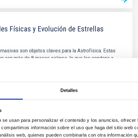
es Físicas y Evolución de Estrellas
 masivas son objetos claves para la Astrofísica. Estas
en con más de 8 masas solares, lo que las condena a
pernovas. Durante su rápida evolución liberan, a través
entos estelares, gran cantidad de material procesado en
en determinadas fases evolutivas, emiten gran cantidad
Detalles
ón Díaz
s
ón
b se usan para personalizar el contenido y los anuncios, ofrecer
s, compartimos información sobre el uso que haga del sitio web 
 análisis web, quienes pueden combinarla con otra información q