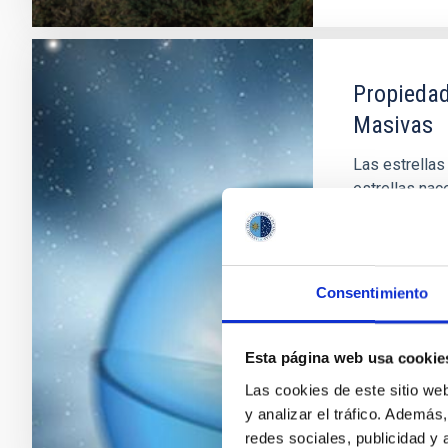
Propiedad
Masivas
Las estrellas
estrellas nac
morir como Su
de fuertes vi
su núcleo y, 
de
Consentimiento
Sergio
Sim
Esta página web usa cookie
En ejecuci
Las cookies de este sitio we
y analizar el tráfico. Ademá
redes sociales, publicidad y