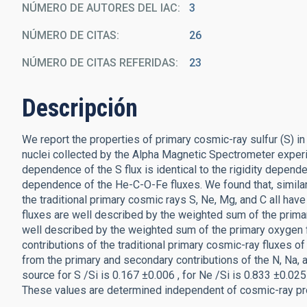
NÚMERO DE AUTORES DEL IAC
3
NÚMERO DE CITAS
26
NÚMERO DE CITAS REFERIDAS
23
Descripción
We report the properties of primary cosmic-ray sulfur (S) in
nuclei collected by the Alpha Magnetic Spectrometer exper
dependence of the S flux is identical to the rigidity depende
dependence of the He-C-O-Fe fluxes. We found that, similar t
the traditional primary cosmic rays S, Ne, Mg, and C all h
fluxes are well described by the weighted sum of the primary 
well described by the weighted sum of the primary oxygen f
contributions of the traditional primary cosmic-ray fluxes of
from the primary and secondary contributions of the N, Na, 
source for S /Si is 0.167 ±0.006 , for Ne /Si is 0.833 ±0.025 
These values are determined independent of cosmic-ray pr