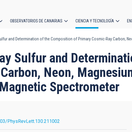
OBSERVATORIOS DE CANARIAS
CIENCIA Y TECNOLOGÍA
EN
ción
lfur and Determination of the Composition of Primary Cosmic-Ray Carbon, Neo
l
ay Sulfur and Determinati
Carbon, Neon, Magnesium
 Magnetic Spectrometer
103/PhysRevLett.130.211002