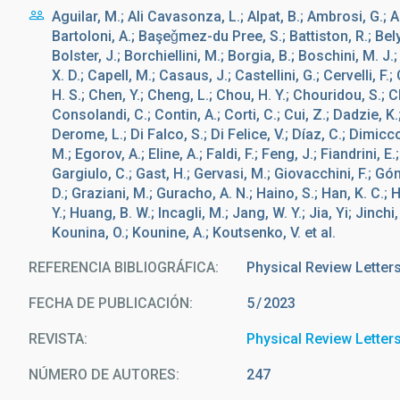
Aguilar, M.; Ali Cavasonza, L.; Alpat, B.; Ambrosi, G.; Arr
Bartoloni, A.; Başeǧmez-du Pree, S.; Battiston, R.; Belya
Bolster, J.; Borchiellini, M.; Borgia, B.; Boschini, M. J.
X. D.; Capell, M.; Casaus, J.; Castellini, G.; Cervelli, F
H. S.; Chen, Y.; Cheng, L.; Chou, H. Y.; Chouridou, S.; C
Consolandi, C.; Contin, A.; Corti, C.; Cui, Z.; Dadzie, K
Derome, L.; Di Falco, S.; Di Felice, V.; Díaz, C.; Dimicco
M.; Egorov, A.; Eline, A.; Faldi, F.; Feng, J.; Fiandrini, 
Gargiulo, C.; Gast, H.; Gervasi, M.; Giovacchini, F.; Gó
D.; Graziani, M.; Guracho, A. N.; Haino, S.; Han, K. C.; H
Y.; Huang, B. W.; Incagli, M.; Jang, W. Y.; Jia, Yi; Jinchi,
Kounina, O.; Kounine, A.; Koutsenko, V. et al.
REFERENCIA BIBLIOGRÁFICA
Physical Review Letter
FECHA DE PUBLICACIÓN:
5
2023
REVISTA
Physical Review Letter
NÚMERO DE AUTORES
247