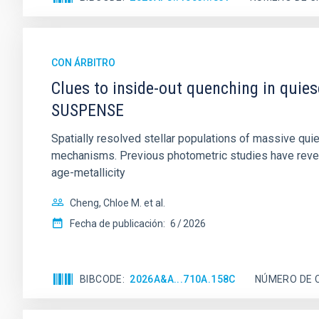
CON ÁRBITRO
Clues to inside-out quenching in quie
SUSPENSE
Spatially resolved stellar populations of massive qu
mechanisms. Previous photometric studies have reveal
age-metallicity
Cheng, Chloe M. et al.
Fecha de publicación:
6
2026
BIBCODE
2026A&A...710A.158C
NÚMERO DE 