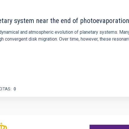
etary system near the end of photoevaporatio
ly dynamical and atmospheric evolution of planetary systems. Ma
 convergent disk migration. Over time, however, these resonant 
CITAS
0