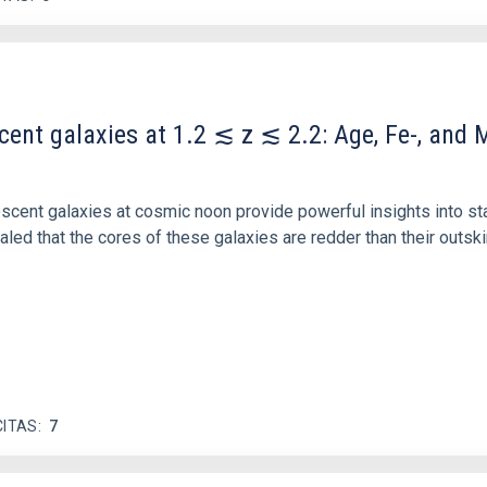
scent galaxies at 1.2 ≲ z ≲ 2.2: Age, Fe-, an
iescent galaxies at cosmic noon provide powerful insights into 
ed that the cores of these galaxies are redder than their outsk
CITAS
7