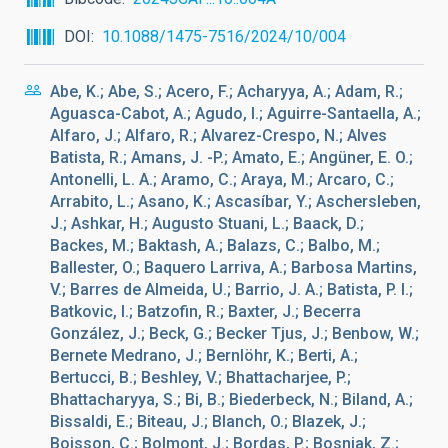
DOI
10.1088/1475-7516/2024/10/004
Abe, K.; Abe, S.; Acero, F.; Acharyya, A.; Adam, R.;
Aguasca-Cabot, A.; Agudo, I.; Aguirre-Santaella, A.;
Alfaro, J.; Alfaro, R.; Alvarez-Crespo, N.; Alves
Batista, R.; Amans, J. -P.; Amato, E.; Angüner, E. O.;
Antonelli, L. A.; Aramo, C.; Araya, M.; Arcaro, C.;
Arrabito, L.; Asano, K.; Ascasíbar, Y.; Aschersleben,
J.; Ashkar, H.; Augusto Stuani, L.; Baack, D.;
Backes, M.; Baktash, A.; Balazs, C.; Balbo, M.;
Ballester, O.; Baquero Larriva, A.; Barbosa Martins,
V.; Barres de Almeida, U.; Barrio, J. A.; Batista, P. I.;
Batkovic, I.; Batzofin, R.; Baxter, J.; Becerra
González, J.; Beck, G.; Becker Tjus, J.; Benbow, W.;
Bernete Medrano, J.; Bernlöhr, K.; Berti, A.;
Bertucci, B.; Beshley, V.; Bhattacharjee, P.;
Bhattacharyya, S.; Bi, B.; Biederbeck, N.; Biland, A.;
Bissaldi, E.; Biteau, J.; Blanch, O.; Blazek, J.;
Boisson, C.; Bolmont, J.; Bordas, P.; Bosnjak, Z.;