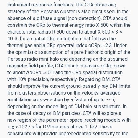
instrument response functions. The CTA observing
strategy of the Perseus cluster is also discussed. In the
absence of a diffuse signal (non-detection), CTA should
constrain the CRp to thermal energy ratio X 500 within the
characteristic radius R 500 down to about X 500 < 3 ×
10-3, for a spatial CRp distribution that follows the
thermal gas and a CRp spectral index αCRp = 2.3. Under
the optimistic assumption of a pure hadronic origin of the
Perseus radio mini-halo and depending on the assumed
magnetic field profile, CTA should measure αCRp down
to about ΔαCRp ≃ 0.1 and the CRp spatial distribution
with 10% precision, respectively. Regarding DM, CTA
should improve the current ground-based γ-ray DM limits
from clusters observations on the velocity-averaged
annihilation cross-section by a factor of up to ∼ 5,
depending on the modelling of DM halo substructure. In
the case of decay of DM particles, CTA will explore a
new region of the parameter space, reaching models with
τ χ > 1027 s for DM masses above 1 TeV. These
constraints will provide unprecedented sensitivity to the