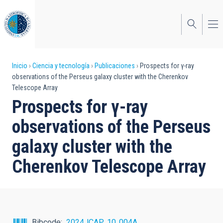
Pasar
al
contenido
principal
Sobrescribir
Inicio
Ciencia y tecnología
Publicaciones
Prospects for γ-ray
observations of the Perseus galaxy cluster with the Cherenkov
enlaces
Telescope Array
de
Prospects for γ-ray
ayuda
observations of the Perseus
a
galaxy cluster with the
la
Cherenkov Telescope Array
navegación
Bibcode
2024JCAP...10..004A