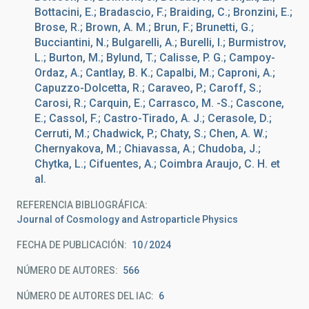
Bottacini, E.; Bradascio, F.; Braiding, C.; Bronzini, E.;
Brose, R.; Brown, A. M.; Brun, F.; Brunetti, G.;
Bucciantini, N.; Bulgarelli, A.; Burelli, I.; Burmistrov,
L.; Burton, M.; Bylund, T.; Calisse, P. G.; Campoy-
Ordaz, A.; Cantlay, B. K.; Capalbi, M.; Caproni, A.;
Capuzzo-Dolcetta, R.; Caraveo, P.; Caroff, S.;
Carosi, R.; Carquin, E.; Carrasco, M. -S.; Cascone,
E.; Cassol, F.; Castro-Tirado, A. J.; Cerasole, D.;
Cerruti, M.; Chadwick, P.; Chaty, S.; Chen, A. W.;
Chernyakova, M.; Chiavassa, A.; Chudoba, J.;
Chytka, L.; Cifuentes, A.; Coimbra Araujo, C. H. et
al.
REFERENCIA BIBLIOGRÁFICA
Journal of Cosmology and Astroparticle Physics
FECHA DE PUBLICACIÓN:
10
2024
NÚMERO DE AUTORES
566
NÚMERO DE AUTORES DEL IAC
6