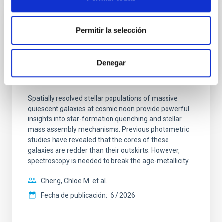
CON ÁRBITRO
Permitir la selección
Clues to inside-out quenching in quiescent
galaxies at 1.2 ≲ z ≲ 2.2: Age, Fe-, and
Denegar
Mg-abundance gradients from JWST-
SUSPENSE
Spatially resolved stellar populations of massive
quiescent galaxies at cosmic noon provide powerful
insights into star-formation quenching and stellar
mass assembly mechanisms. Previous photometric
studies have revealed that the cores of these
galaxies are redder than their outskirts. However,
spectroscopy is needed to break the age-metallicity
Cheng, Chloe M. et al.
Fecha de publicación:
6
2026