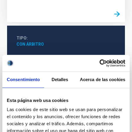
TIPO
CON ÁRBITRO
Cosmología y Astropartículas (CYA)
Cúmulos de galaxias
Consentimiento
Detalles
Acerca de las cookies
Esta página web usa cookies
Te puede interesar
Las cookies de este sitio web se usan para personalizar
el contenido y los anuncios, ofrecer funciones de redes
sociales y analizar el tráfico. Además, compartimos
CON ÁRBITRO
información sobre el uso que haga del sitio web con