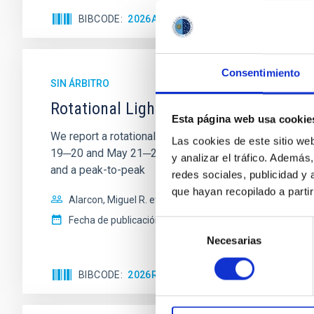
BIBCODE
2026ASTCS..1110204B
NÚMERO DE
Consentimiento
SIN ÁRBITRO
Rotational Light Curve and Photometri
Esta página web usa cookie
We report a rotational light curve and Fourier baseli
Las cookies de este sitio we
19─20 and May 21─22 UT with the Two-meter Twin Tele
y analizar el tráfico. Ademá
and a peak-to-peak
redes sociales, publicidad y
que hayan recopilado a parti
Alarcon, Miguel R. et al.
Fecha de publicación:
5
2026
Selección
Necesarias
de
consentimiento
BIBCODE
2026RNAAS..10..143A
NÚMERO DE 