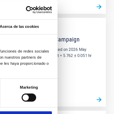
Acerca de las cookies
 the Lucy Mutual Event Campaign
et of the NASA Lucy mission, obtained on 2026 May
 funciones de redes sociales
two-night dataset yields P rot = 5.762 ± 0.051 hr
con nuestros partners de
ue les haya proporcionado o
Marketing