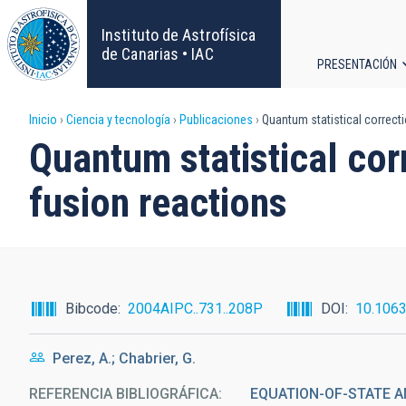
Pasar
al
Instituto de Astrofísica
contenido
de Canarias • IAC
PRESENTACIÓN
principal
Navega
Sobrescribir
Inicio
Ciencia y tecnología
Publicaciones
Quantum statistical correct
principa
Quantum statistical cor
enlaces
fusion reactions
de
ayuda
a
Bibcode
2004AIPC..731..208P
DOI
10.106
la
Perez, A.; Chabrier, G.
navegación
REFERENCIA BIBLIOGRÁFICA
EQUATION-OF-STATE A