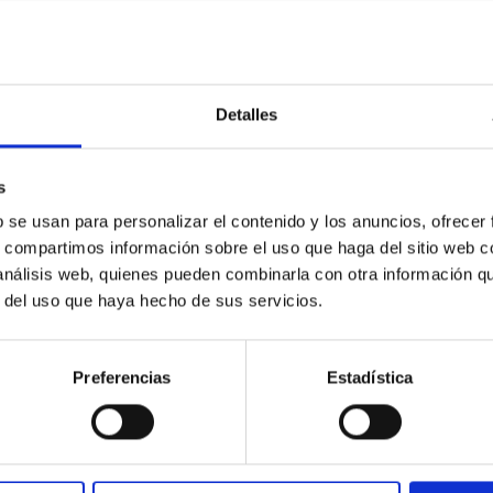
 CITAS
0
Detalles
c Baseline of (15094) Polymele in Support of
s
ne model for the Jupiter Trojan (15094) Polymele, a primary targ
b se usan para personalizar el contenido y los anuncios, ofrecer
scope (TTT). Phase-Dispersion Minimization over the combined 
s, compartimos información sobre el uso que haga del sitio web 
 análisis web, quienes pueden combinarla con otra información q
r del uso que haya hecho de sus servicios.
Preferencias
Estadística
CITAS
0