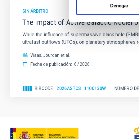
Denegar
SIN ÁRBITRO
The impact of Active Galactic Nuclei 
While the influence of supermassive black hole (SMBH) a
ultrafast outflows (UFOs), on planetary atmospheres r
Waas, Jourdan et al.
Fecha de publicación:
6
2026
BIBCODE
2026ASTCS..1100130W
NÚMERO DE