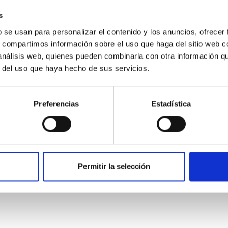
s
b se usan para personalizar el contenido y los anuncios, ofrecer
s, compartimos información sobre el uso que haga del sitio web 
 análisis web, quienes pueden combinarla con otra información q
r del uso que haya hecho de sus servicios.
ITAS
0
Preferencias
Estadística
scent galaxies at 1.2 ≲ z ≲ 2.2: Age, Fe-, an
Permitir la selección
iescent galaxies at cosmic noon provide powerful insights into 
ed that the cores of these galaxies are redder than their outsk