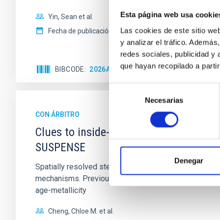
Esta página web usa cookie
Yin, Sean et al.
Las cookies de este sitio we
Fecha de publicación:
5
2026
y analizar el tráfico. Ademá
redes sociales, publicidad y
que hayan recopilado a parti
BIBCODE
2026APJ..1003...83Y
NÚMERO DE C
Selección
Necesarias
de
consentimiento
CON ÁRBITRO
Clues to inside-out quenching in quie
SUSPENSE
Denegar
Spatially resolved stellar populations of massive qu
mechanisms. Previous photometric studies have reveal
age-metallicity
Cheng, Chloe M. et al.