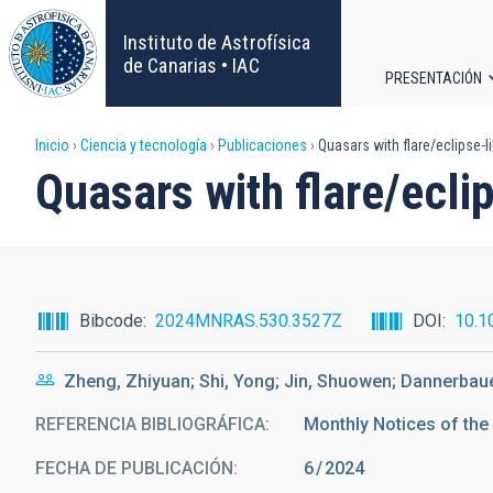
Pasar
al
Instituto de Astrofísica
contenido
de Canarias • IAC
PRESENTACIÓN
principal
Navega
Sobrescribir
Inicio
Ciencia y tecnología
Publicaciones
Quasars with flare/eclipse-lik
principa
Quasars with flare/eclips
enlaces
de
ayuda
Bibcode
2024MNRAS.530.3527Z
DOI
10.1
a
Zheng, Zhiyuan; Shi, Yong; Jin, Shuowen; Dannerbauer,
la
REFERENCIA BIBLIOGRÁFICA
Monthly Notices of the
navegación
FECHA DE PUBLICACIÓN:
6
2024