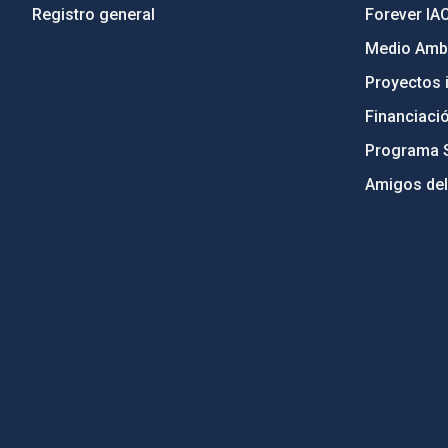
Registro general
Forever IA
Medio Ambi
Proyectos i
Financiaci
Programa 
Amigos del
PostFooter > Newsletter link