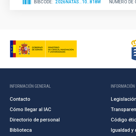
BIBCODE
2026NATAS..10..818W
NÚMERO DE 
INFORMACIÓN GENERAL
INFORMACIÓN 
Contacto
Legislació
Cómo llegar al IAC
Transparen
Directorio de personal
Código étic
Biblioteca
Igualdad y 