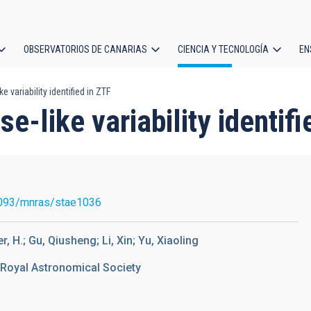
OBSERVATORIOS DE CANARIAS
CIENCIA Y TECNOLOGÍA
EN
ción
e variability identified in ZTF
l
e-like variability identifi
093/mnras/stae1036
 H.; Gu, Qiusheng; Li, Xin; Yu, Xiaoling
 Royal Astronomical Society