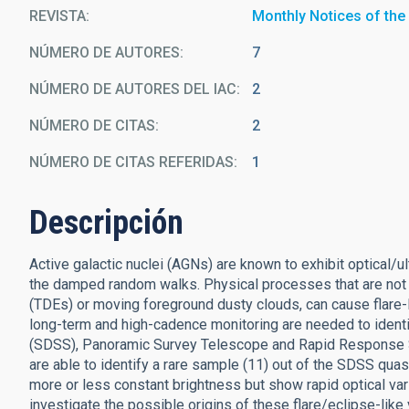
REVISTA
Monthly Notices of the
NÚMERO DE AUTORES
7
NÚMERO DE AUTORES DEL IAC
2
NÚMERO DE CITAS
2
NÚMERO DE CITAS REFERIDAS
1
Descripción
Active galactic nuclei (AGNs) are known to exhibit optical/u
the damped random walks. Physical processes that are not re
(TDEs) or moving foreground dusty clouds, can cause flare-li
long-term and high-cadence monitoring are needed to identi
(SDSS), Panoramic Survey Telescope and Rapid Response Sy
are able to identify a rare sample (11) out of the SDSS qua
more or less constant brightness but show rapid optical var
investigate the possible origins of these flare/eclipse-lik