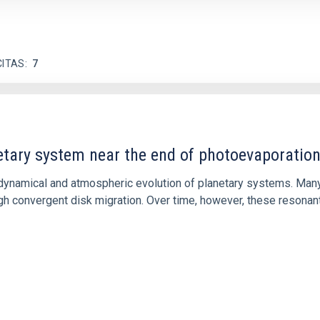
CITAS
7
etary system near the end of photoevaporatio
ly dynamical and atmospheric evolution of planetary systems. Ma
 convergent disk migration. Over time, however, these resonant 