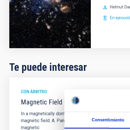
Helmut
Da
En ejecuci
Te puede interesar
CON ÁRBITRO
Magnetic Field Alignment with Dense C
In a magnetically dominated model of star formation,
Consentimiento
magnetic field. A. Pandhi et al. showed instead, howe
magnetic