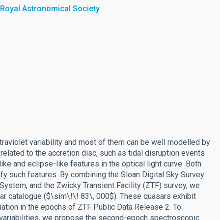
 Royal Astronomical Society
ltraviolet variability and most of them can be well modelled by
lated to the accretion disc, such as tidal disruption events
ke and eclipse-like features in the optical light curve. Both
fy such features. By combining the Sloan Digital Sky Survey
stem, and the Zwicky Transient Facility (ZTF) survey, we
sar catalogue ($\sim\!\! 83\, 000$). These quasars exhibit
iation in the epochs of ZTF Public Data Release 2. To
e variabilities, we propose the second-epoch spectroscopic