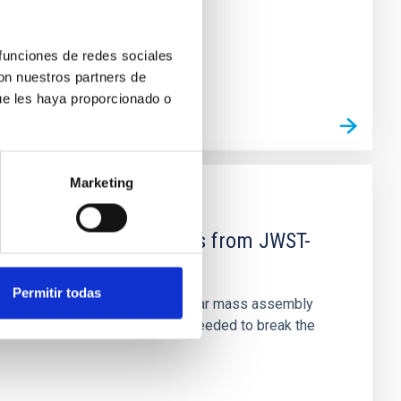
 funciones de redes sociales
con nuestros partners de
ue les haya proporcionado o
Marketing
d Mg-abundance gradients from JWST-
Permitir todas
star-formation quenching and stellar mass assembly
irts. However, spectroscopy is needed to break the