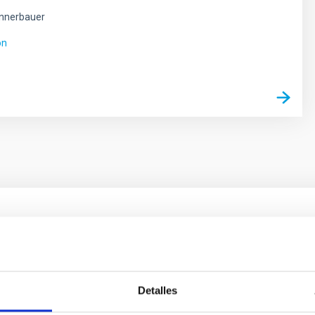
nnerbauer
ón
ores in the Transition between Cloud and Cor
 we expect to see alignments between the magnetic field orienta
Detalles
ver, that the orientation of cores and their angular momentum vec