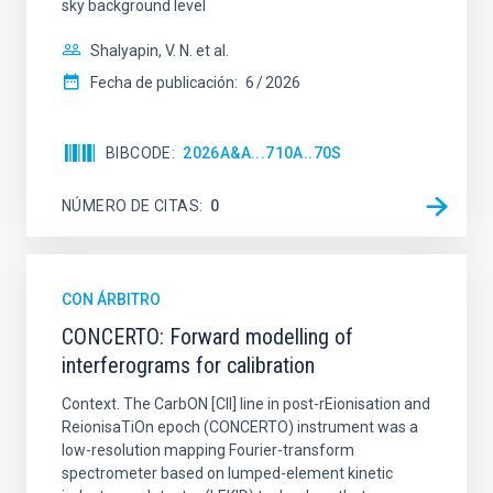
sky background level
Shalyapin, V. N. et al.
Fecha de publicación:
6
2026
BIBCODE
2026A&A...710A..70S
NÚMERO DE CITAS
0
CON ÁRBITRO
CONCERTO: Forward modelling of
interferograms for calibration
Context. The CarbON [CII] line in post-rEionisation and
ReionisaTiOn epoch (CONCERTO) instrument was a
low-resolution mapping Fourier-transform
spectrometer based on lumped-element kinetic