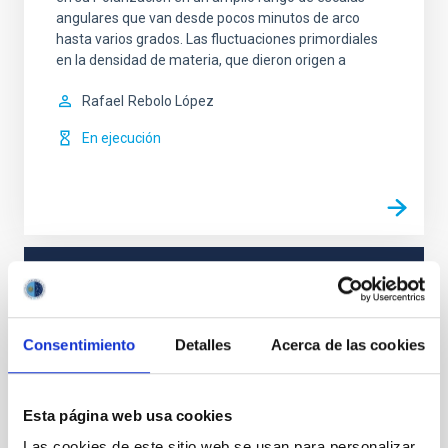
angulares que van desde pocos minutos de arco
hasta varios grados. Las fluctuaciones primordiales
en la densidad de materia, que dieron origen a
Rafael
Rebolo López
En ejecución
TIPO
CON ÁRBITRO
Consentimiento
Detalles
Acerca de las cookies
Cosmología y Astropartículas (CYA)
Micro-satélites
Esta página web usa cookies
Radiación cósmica de fondo
Galaxias
Las cookies de este sitio web se usan para personalizar