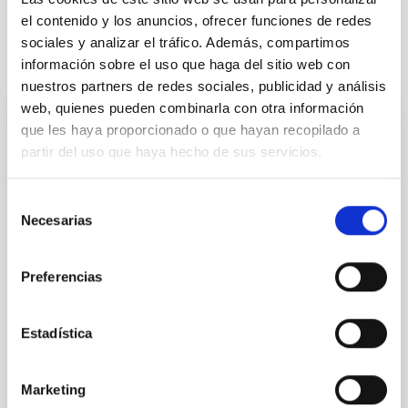
el contenido y los anuncios, ofrecer funciones de redes
sociales y analizar el tráfico. Además, compartimos
Te puede interesar
información sobre el uso que haga del sitio web con
nuestros partners de redes sociales, publicidad y análisis
web, quienes pueden combinarla con otra información
que les haya proporcionado o que hayan recopilado a
CON ÁRBITRO
partir del uso que haya hecho de sus servicios.
The impact of star formation histories on
the inner dark matter density slopes of
Selección
galaxies
Necesarias
de
Aims. We aim to investigate the connection between
consentimiento
star formation histories (SFHs) and the inner dark
Preferencias
matter density profiles of simulated galaxies. In
particular, we tested whether the burstiness and
temporal distribution of star formation influence the
Estadística
formation of cored versus cuspy dark matter profiles.
Methods. We homogeneously analysed
Marketing
Sarrato-Alós, J. et al.