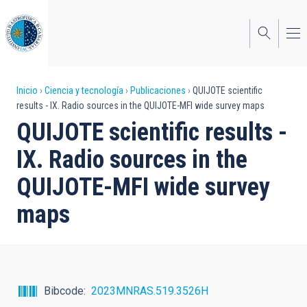
Pasar
al
contenido
principal
Sobrescribir
Inicio
Ciencia y tecnología
Publicaciones
QUIJOTE scientific
results - IX. Radio sources in the QUIJOTE-MFI wide survey maps
enlaces
QUIJOTE scientific results -
de
IX. Radio sources in the
ayuda
QUIJOTE-MFI wide survey
a
maps
la
navegación
Bibcode
2023MNRAS.519.3526H