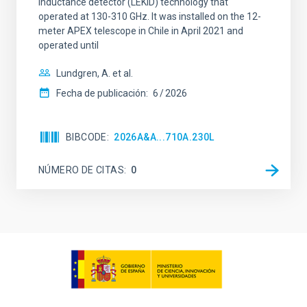
inductance detector (LEKID) technology that
operated at 130-310 GHz. It was installed on the 12-
meter APEX telescope in Chile in April 2021 and
operated until
Lundgren, A. et al.
Fecha de publicación:
6
2026
BIBCODE
2026A&A...710A.230L
NÚMERO DE CITAS
0