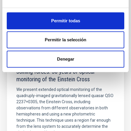
Fecha de publicación:
6
2026
Permitir todas
BIBCODE
2026A&A...710A..95S
NÚMERO DE CITAS
1
Permitir la selección
Denegar
CON ÁRBITRO
Joining forces: 30 years of optical
monitoring of the Einstein Cross
We present extended optical monitoring of the
quadruply-imaged gravitationally lensed quasar QSO
2237+0305, the Einstein Cross, including
observations from different observatories in both
hemispheres and using a new photometric
technique. This technique uses a region far enough
from the lens system to accurately determine the