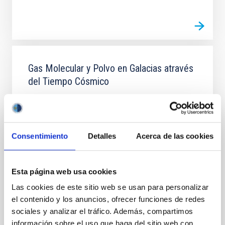
Gas Molecular y Polvo en Galacias através
del Tiempo Cósmico
Dos cuestiones fundamentales en la Astrofísica son
la conversión de gas molecuar en estrellas y cómo
este proceso físico depende del entorno en todas las
escalas, desde sistemas planetarios, cúmulos
Consentimiento
Detalles
Acerca de las cookies
estelares, galaxias hasta cúmulos de galaxias. El
objectivo principal de este proyecto es el de estudiar
la formación y evolución de galaxias a partir
Esta página web usa cookies
Helmut
Dannerbauer
Las cookies de este sitio web se usan para personalizar
el contenido y los anuncios, ofrecer funciones de redes
En ejecución
sociales y analizar el tráfico. Además, compartimos
información sobre el uso que haga del sitio web con