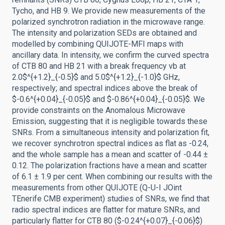
Tycho, and HB 9. We provide new measurements of the
polarized synchrotron radiation in the microwave range.
The intensity and polarization SEDs are obtained and
modelled by combining QUIJOTE-MFI maps with
ancillary data. In intensity, we confirm the curved spectra
of CTB 80 and HB 21 with a break frequency νb at
2.0$^{+1.2}_{-0.5}$ and 5.0$^{+1.2}_{-1.0}$ GHz,
respectively; and spectral indices above the break of
$-0.6^{+0.04}_{-0.05}$ and $-0.86^{+0.04}_{-0.05}$. We
provide constraints on the Anomalous Microwave
Emission, suggesting that it is negligible towards these
SNRs. From a simultaneous intensity and polarization fit,
we recover synchrotron spectral indices as flat as -0.24,
and the whole sample has a mean and scatter of -0.44 ±
0.12. The polarization fractions have a mean and scatter
of 6.1 ± 1.9 per cent. When combining our results with the
measurements from other QUIJOTE (Q-U-I JOint
TEnerife CMB experiment) studies of SNRs, we find that
radio spectral indices are flatter for mature SNRs, and
particularly flatter for CTB 80 ($-0.24^{+0.07}_{-0.06}$)