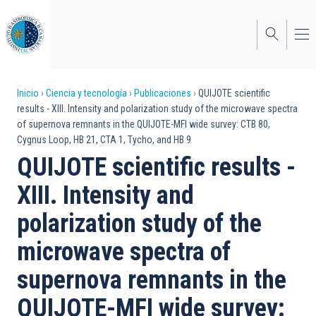
Pasar
al
contenido
principal
Sobrescribir
Inicio
Ciencia y tecnología
Publicaciones
QUIJOTE scientific
results - XIII. Intensity and polarization study of the microwave spectra
enlaces
of supernova remnants in the QUIJOTE-MFI wide survey: CTB 80,
Cygnus Loop, HB 21, CTA 1, Tycho, and HB 9
de
QUIJOTE scientific results -
ayuda
XIII. Intensity and
a
polarization study of the
la
navegación
microwave spectra of
supernova remnants in the
QUIJOTE-MFI wide survey: