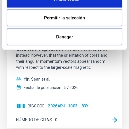
Magnetic Field Alignment with Dense
Cores in the Transition between Cloud and
Permitir la selección
Core Scales
In a magnetically dominated model of star formation,
Denegar
we expect to see alignments between the magnetic
field orientation of star-forming dense cores and the
cloud-scale magnetic field. A. Pandhi et al. showed
instead, however, that the orientation of cores and
their angular momentum vectors appear random
with respect to the larger-scale magnetic
Yin, Sean et al.
Fecha de publicación:
5
2026
BIBCODE
2026APJ..1003...83Y
NÚMERO DE CITAS
0