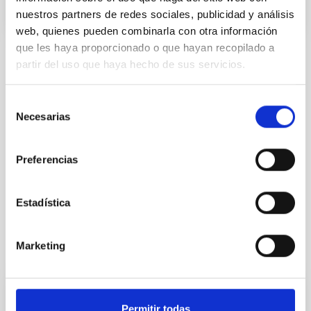
nuestros partners de redes sociales, publicidad y análisis
web, quienes pueden combinarla con otra información
que les haya proporcionado o que hayan recopilado a
partir del uso que haya hecho de sus servicios.
TIPO
CON ÁRBITRO
Selección
Necesarias
de
consentimiento
Cosmología y Astropartículas (CYA)
Preferencias
Formación y Evolución de Galaxias (FYEG)
Micro-satélites
Restos de supernova
Estadística
Marketing
Te puede interesar
CON ÁRBITRO
Permitir todas