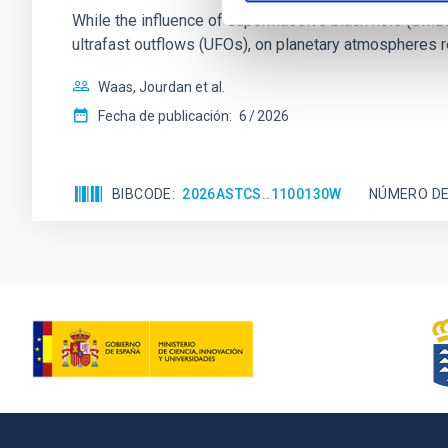
While the influence of supermassive black hole (SMBH) a
ultrafast outflows (UFOs), on planetary atmospheres r
Waas, Jourdan et al.
Fecha de publicación:
6
2026
BIBCODE
2026ASTCS..1100130W
NÚMERO DE