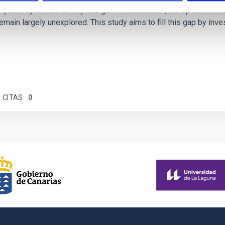
ctivity on habitability has garnered attention, the specific effec
emain largely unexplored. This study aims to fill this gap by in
 CITAS
0