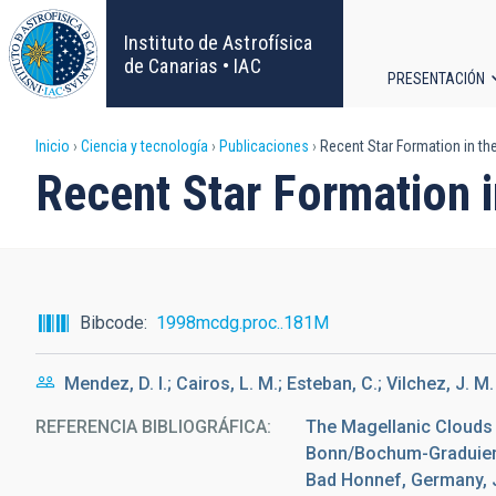
Pasar
al
Instituto de Astrofísica
contenido
de Canarias • IAC
PRESENTACIÓN
principal
Navega
Sobrescribir
Inicio
Ciencia y tecnología
Publicaciones
Recent Star Formation in t
principa
Recent Star Formation
enlaces
de
ayuda
Bibcode
1998mcdg.proc..181M
a
Mendez, D. I.; Cairos, L. M.; Esteban, C.; Vilchez, J. M.
la
REFERENCIA BIBLIOGRÁFICA
The Magellanic Clouds 
navegación
Bonn/Bochum-Graduiert
Bad Honnef, Germany, Ja