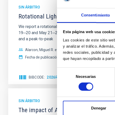
SIN ÁRBITRO
Rotational Light Curve and Photometri
Consentimiento
We report a rotational light curve and Fourier baseli
Esta página web usa cookie
19─20 and May 21─22 UT with the Two-meter Twin Tele
and a peak-to-peak
Las cookies de este sitio we
y analizar el tráfico. Ademá
Alarcon, Miguel R. et al.
redes sociales, publicidad y
Fecha de publicación:
5
2026
que hayan recopilado a parti
Selección
Necesarias
de
BIBCODE
2026RNAAS..10..143A
NÚMERO DE 
consentimiento
SIN ÁRBITRO
Denegar
The impact of Active Galactic Nuclei 