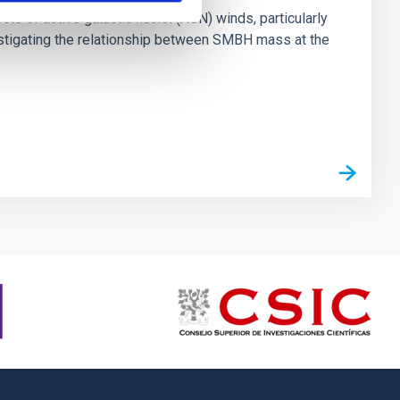
ts of active galactic nuclei (AGN) winds, particularly
vestigating the relationship between SMBH mass at the