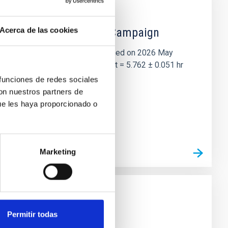
 the Lucy Mutual Event Campaign
Acerca de las cookies
et of the NASA Lucy mission, obtained on 2026 May
two-night dataset yields P rot = 5.762 ± 0.051 hr
 funciones de redes sociales
con nuestros partners de
ue les haya proporcionado o
Marketing
Permitir todas