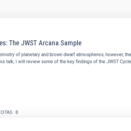
res: The JWST Arcana Sample
hemistry of planetary and brown dwarf atmospheres; however, the
his talk, I will review some of the key findings of the JWST Cycl
 CITAS
0