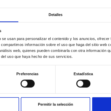
c Baseline of (15094) Polymele in Support of
Detalles
ne model for the Jupiter Trojan (15094) Polymele, a primary targ
s
scope (TTT). Phase-Dispersion Minimization over the combined 
b se usan para personalizar el contenido y los anuncios, ofrecer
s, compartimos información sobre el uso que haga del sitio web 
 análisis web, quienes pueden combinarla con otra información q
r del uso que haya hecho de sus servicios.
Preferencias
Estadística
CITAS
0
Permitir la selección
on Habitable Worlds