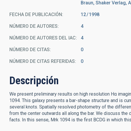
Braun, Shaker Verlag, 
FECHA DE PUBLICACIÓN:
12
1998
NÚMERO DE AUTORES
4
NÚMERO DE AUTORES DEL IAC
4
NÚMERO DE CITAS
0
NÚMERO DE CITAS REFERIDAS
0
Descripción
We present preliminary results on high resolution Hα imag
1094. This galaxy presents a bar-shape structure and is curr
several knots. Spatially resolved photometry of the differe
from the center outwards all along the bar. We discuss the 
facts. In this sense, Mrk 1094 is the first BCDG in which th