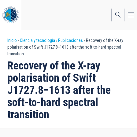
Pasar
al
contenido
principal
Sobrescribir
Inicio
Ciencia y tecnología
Publicaciones
Recovery of the X-ray
polarisation of Swift J1727.8−1613 after the soft-to-hard spectral
enlaces
transition
de
Recovery of the X-ray
ayuda
polarisation of Swift
a
J1727.8−1613 after the
la
soft-to-hard spectral
navegación
transition