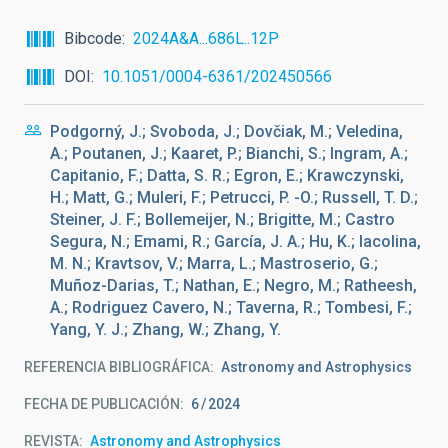
Bibcode
2024A&A...686L..12P
DOI
10.1051/0004-6361/202450566
Podgorný, J.; Svoboda, J.; Dovčiak, M.; Veledina,
A.; Poutanen, J.; Kaaret, P.; Bianchi, S.; Ingram, A.;
Capitanio, F.; Datta, S. R.; Egron, E.; Krawczynski,
H.; Matt, G.; Muleri, F.; Petrucci, P. -O.; Russell, T. D.;
Steiner, J. F.; Bollemeijer, N.; Brigitte, M.; Castro
Segura, N.; Emami, R.; García, J. A.; Hu, K.; Iacolina,
M. N.; Kravtsov, V.; Marra, L.; Mastroserio, G.;
Muñoz-Darias, T.; Nathan, E.; Negro, M.; Ratheesh,
A.; Rodriguez Cavero, N.; Taverna, R.; Tombesi, F.;
Yang, Y. J.; Zhang, W.; Zhang, Y.
REFERENCIA BIBLIOGRÁFICA
Astronomy and Astrophysics
FECHA DE PUBLICACIÓN:
6
2024
REVISTA
Astronomy and Astrophysics