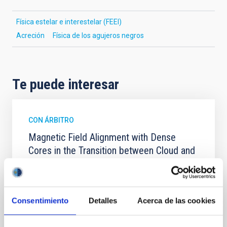
Física estelar e interestelar (FEEI)
Acreción
Física de los agujeros negros
Te puede interesar
CON ÁRBITRO
Magnetic Field Alignment with Dense
Cores in the Transition between Cloud and
Core Scales
In a magnetically dominated model of star formation,
we expect to see alignments between the magnetic
Consentimiento
Detalles
Acerca de las cookies
field orientation of star-forming dense cores and the
cloud-scale magnetic field. A. Pandhi et al. showed
instead, however, that the orientation of cores and