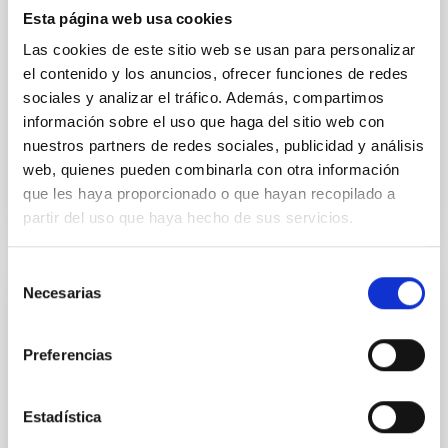
their angular momentum vectors appear random
Esta página web usa cookies
with respect to the larger-scale magnetic
Las cookies de este sitio web se usan para personalizar
el contenido y los anuncios, ofrecer funciones de redes
Yin, Sean et al.
sociales y analizar el tráfico. Además, compartimos
Fecha de publicación:
5
2026
información sobre el uso que haga del sitio web con
nuestros partners de redes sociales, publicidad y análisis
web, quienes pueden combinarla con otra información
BIBCODE
2026APJ..1003...83Y
que les haya proporcionado o que hayan recopilado a
partir del uso que haya hecho de sus servicios.
NÚMERO DE CITAS
0
Selección
Necesarias
de
CON ÁRBITRO
consentimiento
Clues to inside-out quenching in quiescent
Preferencias
galaxies at 1.2 ≲ z ≲ 2.2: Age, Fe-, and
Mg-abundance gradients from JWST-
SUSPENSE
Estadística