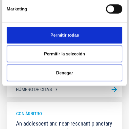
Spatially resolved stellar populations of massive
quiescent galaxies at cosmic noon provide powerful
Marketing
insights into star-formation quenching and stellar
mass assembly mechanisms. Previous photometric
studies have revealed that the cores of these
galaxies are redder than their outskirts. However,
Permitir todas
spectroscopy is needed to break the age-metallicity
Cheng, Chloe M. et al.
Permitir la selección
Fecha de publicación:
6
2026
Denegar
BIBCODE
2026A&A...710A.158C
NÚMERO DE CITAS
7
CON ÁRBITRO
An adolescent and near-resonant planetary