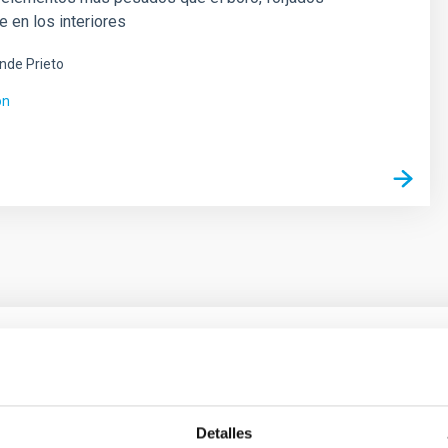
e en los interiores
ende Prieto
ón
ores in the Transition between Cloud and Cor
 we expect to see alignments between the magnetic field orienta
Detalles