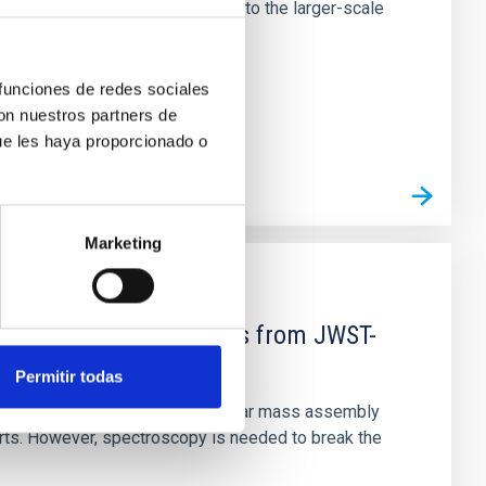
tors appear random with respect to the larger-scale
 funciones de redes sociales
con nuestros partners de
ue les haya proporcionado o
Marketing
d Mg-abundance gradients from JWST-
Permitir todas
star-formation quenching and stellar mass assembly
irts. However, spectroscopy is needed to break the