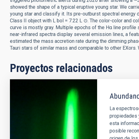
triggered photometric alerts during 2020 after showing a ~3 
showed the shape of a typical eruptive young star. We carr
young star and classify it. Its pre-outburst spectral energ
Class II object with L bol = 7.22 L ⊙. The color-color and co
curve is mostly gray. Multiple epochs of the Hα line profile
near-infrared spectra display several emission lines, a feat
estimated the mass accretion rate during the dimming phase
Tauri stars of similar mass and comparable to other EXors
Proyectos relacionados
Abundanci
La espectrosc
propiedades 
esta informac
posible recon
origen de lo