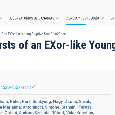
OBSERVATORIOS DE CANARIAS
CIENCIA Y TECNOLOGÍA
EN
ción
of an EXor-like Young Eruptive Star Gaia20eae
l
sts of an EXor-like Young
/1538-4357/ac477f
ám, Péter; Park, Sunkyung; Nagy, Zsófia; Siwak,
ia Marianna; Antoniucci, Simone; Giannini, Teresa;
e; Ordasi, András; Szakáts, Róbert; Vida, Krisztián;