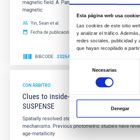
magnetic field. A. Pandhi et al. showed instead, howe
magnetic
Esta página web usa cookie
Yin, Sean et al.
Las cookies de este sitio we
Fecha de publicación:
5
2026
y analizar el tráfico. Ademá
redes sociales, publicidad y
que hayan recopilado a parti
BIBCODE
2026APJ..1003...83Y
NÚMERO DE C
Selección
Necesarias
de
consentimiento
CON ÁRBITRO
Clues to inside-out quenching in quie
SUSPENSE
Denegar
Spatially resolved stellar populations of massive qu
mechanisms. Previous photometric studies have reveal
age-metallicity