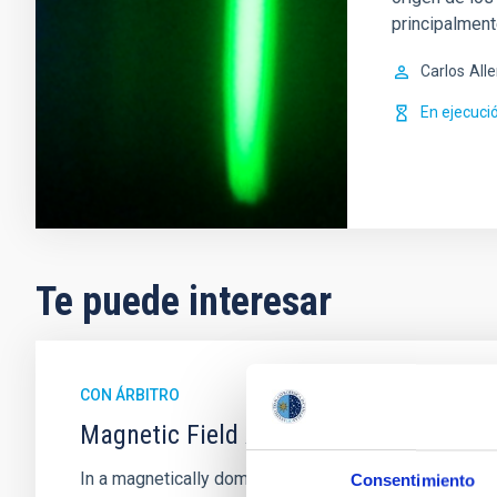
principalment
Carlos
All
En ejecuci
Te puede interesar
CON ÁRBITRO
Magnetic Field Alignment with Dense C
In a magnetically dominated model of star formation,
Consentimiento