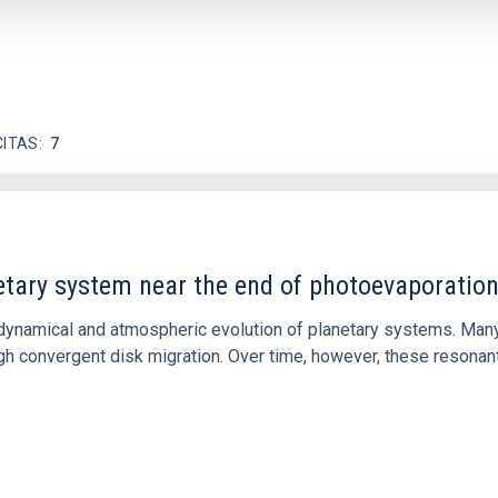
CITAS
7
etary system near the end of photoevaporatio
ly dynamical and atmospheric evolution of planetary systems. Ma
 convergent disk migration. Over time, however, these resonant 