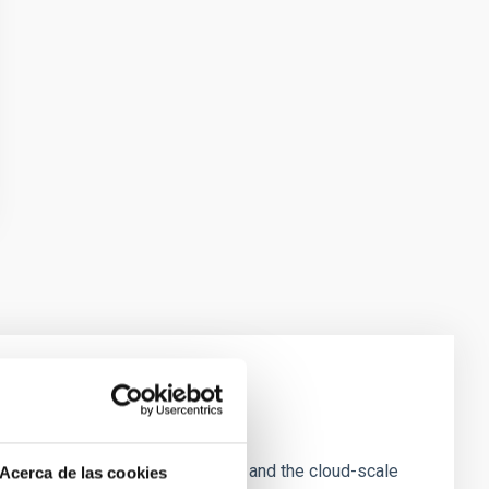
e Scales
tion of star-forming dense cores and the cloud-scale
Acerca de las cookies