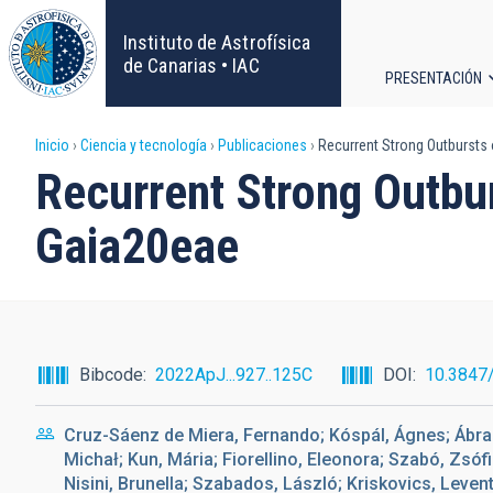
Pasar
al
Instituto de Astrofísica
contenido
de Canarias • IAC
PRESENTACIÓN
principal
Navega
Sobrescribir
Inicio
Ciencia y tecnología
Publicaciones
Recurrent Strong Outbursts 
principa
Recurrent Strong Outbur
enlaces
Gaia20eae
de
ayuda
a
Bibcode
2022ApJ...927..125C
DOI
10.3847
la
Cruz-Sáenz de Miera, Fernando; Kóspál, Ágnes; Ábrah
navegación
Michał; Kun, Mária; Fiorellino, Eleonora; Szabó, Zsóf
Nisini, Brunella; Szabados, László; Kriskovics, Levent