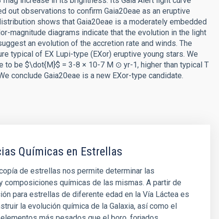
mag increase in its brightness. Its Gaia Alert light curve
ied out observations to confirm Gaia20eae as an eruptive
y distribution shows that Gaia20eae is a moderately embedded
lor-magnitude diagrams indicate that the evolution in the light
 suggest an evolution of the accretion rate and winds. The
ure typical of EX Lupi-type (EXor) eruptive young stars. We
 to be $\dot{M}$ = 3-8 × 10-7 M ⊙ yr-1, higher than typical T
. We conclude Gaia20eae is a new EXor-type candidate.
as Químicas en Estrellas
opía de estrellas nos permite determinar las
y composiciones químicas de las mismas. A partir de
ión para estrellas de diferente edad en la Vía Láctea es
struir la evolución química de la Galaxia, así como el
s elementos más pesados que el boro, forjados