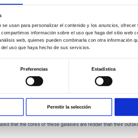
ver, that the orientation of cores and their angular momentum vec
s
b se usan para personalizar el contenido y los anuncios, ofrecer
s, compartimos información sobre el uso que haga del sitio web 
 análisis web, quienes pueden combinarla con otra información q
r del uso que haya hecho de sus servicios.
ITAS
0
Preferencias
Estadística
scent galaxies at 1.2 ≲ z ≲ 2.2: Age, Fe-, an
Permitir la selección
iescent galaxies at cosmic noon provide powerful insights into 
ed that the cores of these galaxies are redder than their outsk