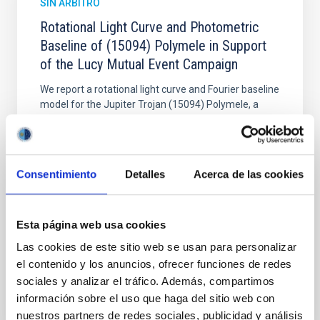
SIN ÁRBITRO
Rotational Light Curve and Photometric
Baseline of (15094) Polymele in Support
of the Lucy Mutual Event Campaign
We report a rotational light curve and Fourier baseline
model for the Jupiter Trojan (15094) Polymele, a
primary target of the NASA Lucy mission, obtained
on 2026 May 19─20 and May 21─22 UT with the
Two-meter Twin Telescope (TTT). Phase-Dispersion
Minimization over the combined two-night dataset
Consentimiento
Detalles
Acerca de las cookies
yields P rot = 5.762 ± 0.051 hr and a peak-to-peak
Alarcon, Miguel R. et al.
Esta página web usa cookies
Fecha de publicación:
5
2026
Las cookies de este sitio web se usan para personalizar
el contenido y los anuncios, ofrecer funciones de redes
BIBCODE
2026RNAAS..10..143A
sociales y analizar el tráfico. Además, compartimos
información sobre el uso que haga del sitio web con
NÚMERO DE CITAS
0
nuestros partners de redes sociales, publicidad y análisis