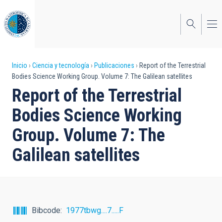
Pasar
al
contenido
principal
Sobrescribir
Inicio
Ciencia y tecnología
Publicaciones
Report of the Terrestrial
Bodies Science Working Group. Volume 7: The Galilean satellites
enlaces
Report of the Terrestrial
de
Bodies Science Working
ayuda
Group. Volume 7: The
a
Galilean satellites
la
navegación
Bibcode
1977tbwg....7.....F