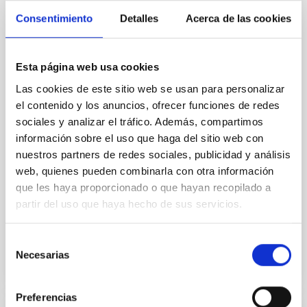
the inner dark matter density slopes of
Consentimiento
Detalles
Acerca de las cookies
galaxies
Aims. We aim to investigate the connection between
Esta página web usa cookies
star formation histories (SFHs) and the inner dark
matter density profiles of simulated galaxies. In
Las cookies de este sitio web se usan para personalizar
particular, we tested whether the burstiness and
el contenido y los anuncios, ofrecer funciones de redes
temporal distribution of star formation influence the
sociales y analizar el tráfico. Además, compartimos
formation of cored versus cuspy dark matter profiles.
información sobre el uso que haga del sitio web con
Methods. We homogeneously analysed
nuestros partners de redes sociales, publicidad y análisis
Sarrato-Alós, J. et al.
web, quienes pueden combinarla con otra información
que les haya proporcionado o que hayan recopilado a
Fecha de publicación:
6
2026
partir del uso que haya hecho de sus servicios.
BIBCODE
2026A&A...710A..95S
Selección
Necesarias
de
NÚMERO DE CITAS
1
consentimiento
Preferencias