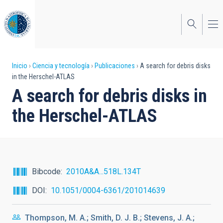
Pasar
al
contenido
principal
Sobrescribir
Inicio
Ciencia y tecnología
Publicaciones
A search for debris disks
in the Herschel-ATLAS
enlaces
A search for debris disks in
de
the Herschel-ATLAS
ayuda
a
la
navegación
Bibcode
2010A&A...518L.134T
DOI
10.1051/0004-6361/201014639
Thompson, M. A.; Smith, D. J. B.; Stevens, J. A.;