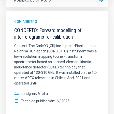
NÚMERO DE CITAS
0
CON ÁRBITRO
CONCERTO: Forward modelling of
interferograms for calibration
Context. The CarbON [CII] line in post-rEionisation and
ReionisaTiOn epoch (CONCERTO) instrument was a
low-resolution mapping Fourier-transform
spectrometer based on lumped-element kinetic
inductance detector (LEKID) technology that
operated at 130-310 GHz. It was installed on the 12-
meter APEX telescope in Chile in April 2021 and
operated until
Lundgren, A. et al.
Fecha de publicación:
6
2026