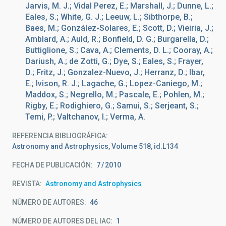
Jarvis, M. J.; Vidal Perez, E.; Marshall, J.; Dunne, L.;
Eales, S.; White, G. J.; Leeuw, L.; Sibthorpe, B.;
Baes, M.; González-Solares, E.; Scott, D.; Vieiria, J.;
Amblard, A.; Auld, R.; Bonfield, D. G.; Burgarella, D.;
Buttiglione, S.; Cava, A.; Clements, D. L.; Cooray, A.;
Dariush, A.; de Zotti, G.; Dye, S.; Eales, S.; Frayer,
D.; Fritz, J.; Gonzalez-Nuevo, J.; Herranz, D.; Ibar,
E.; Ivison, R. J.; Lagache, G.; Lopez-Caniego, M.;
Maddox, S.; Negrello, M.; Pascale, E.; Pohlen, M.;
Rigby, E.; Rodighiero, G.; Samui, S.; Serjeant, S.;
Temi, P.; Valtchanov, I.; Verma, A.
REFERENCIA BIBLIOGRÁFICA
Astronomy and Astrophysics, Volume 518, id.L134
FECHA DE PUBLICACIÓN:
7
2010
REVISTA
Astronomy and Astrophysics
NÚMERO DE AUTORES
46
NÚMERO DE AUTORES DEL IAC
1