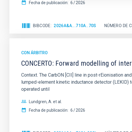
Fecha de publicación:
6
2026
BIBCODE
2026A&A...710A..70S
NÚMERO DE C
CON ÁRBITRO
CONCERTO: Forward modelling of inter
Context. The CarbON [CII] line in post-rEionisation
lumped-element kinetic inductance detector (LEKID) t
operated until
Lundgren, A. et al.
Fecha de publicación:
6
2026