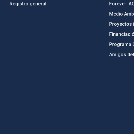
Registro general
Forever IA
Medio Ambi
Proyectos i
Financiaci
Programa 
Amigos del
PostFooter > Newsletter link