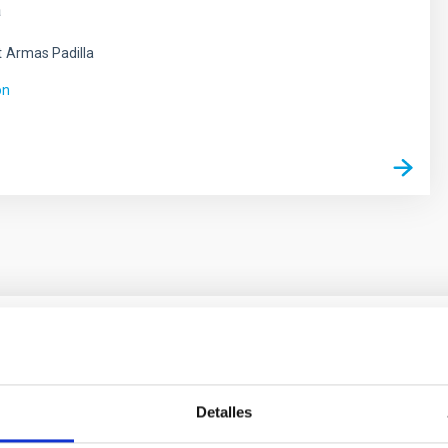
a
t
Armas Padilla
ón
 on the inner dark matter density slopes of ga
Detalles
r formation histories (SFHs) and the inner dark matter density pr
star formation influence the formation of cored versus cuspy da