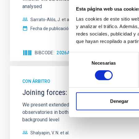
analysed
Esta página web usa cookie
Las cookies de este sitio we
Sarrato-Alós, J. et al.
y analizar el tráfico. Ademá
Fecha de publicación:
6
2026
redes sociales, publicidad y
que hayan recopilado a parti
BIBCODE
2026A&A...710A..95S
NÚMERO DE C
Selección
Necesarias
de
consentimiento
CON ÁRBITRO
Joining forces: 30 years of optical mon
Denegar
We present extended optical monitoring of the quadru
observatories in both hemispheres and using a new ph
background level
Shalyapin, V. N. et al.