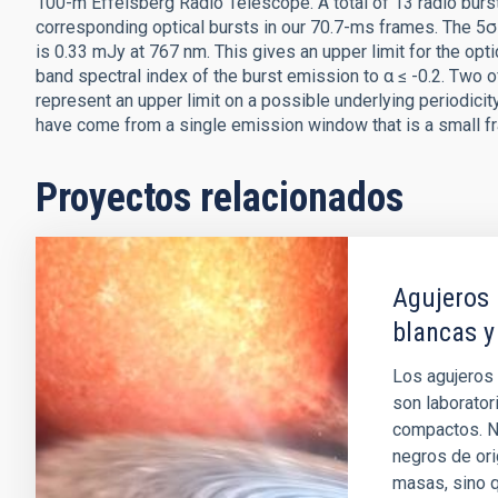
100-m Effelsberg Radio Telescope. A total of 13 radio burs
corresponding optical bursts in our 70.7-ms frames. The 5σ u
is 0.33 mJy at 767 nm. This gives an upper limit for the opt
band spectral index of the burst emission to α ≤ -0.2. Two 
represent an upper limit on a possible underlying periodicity
have come from a single emission window that is a small fra
Proyectos relacionados
Agujeros 
blancas y
Los agujeros 
son laborator
compactos. No
negros de ori
masas, sino 