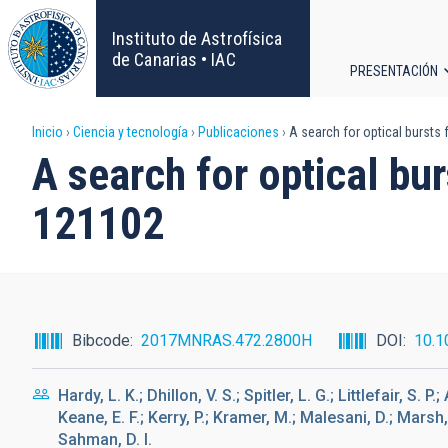
Pasar
al
Instituto de Astrofísica
contenido
de Canarias • IAC
PRESENTACIÓN
principal
Navega
Sobrescribir
Inicio
Ciencia y tecnología
Publicaciones
A search for optical bursts 
principa
A search for optical bur
enlaces
121102
de
ayuda
a
Bibcode
2017MNRAS.472.2800H
DOI
10.1
la
Hardy, L. K.; Dhillon, V. S.; Spitler, L. G.; Littlefair, S. P.
navegación
Keane, E. F.; Kerry, P.; Kramer, M.; Malesani, D.; Marsh,
Sahman, D. I.