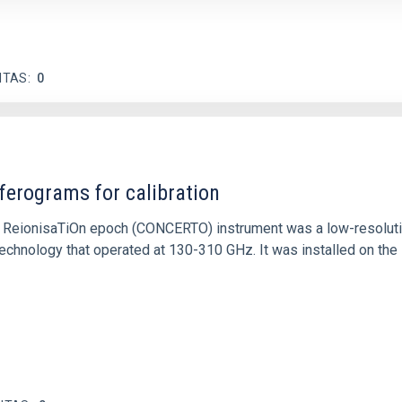
ITAS
0
ferograms for calibration
 and ReionisaTiOn epoch (CONCERTO) instrument was a low-resolu
echnology that operated at 130-310 GHz. It was installed on the