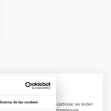
laxies
Acerca de las cookies
ofiles of simulated galaxies. In particular, we tested
rk matter profiles. Methods. We homogeneously