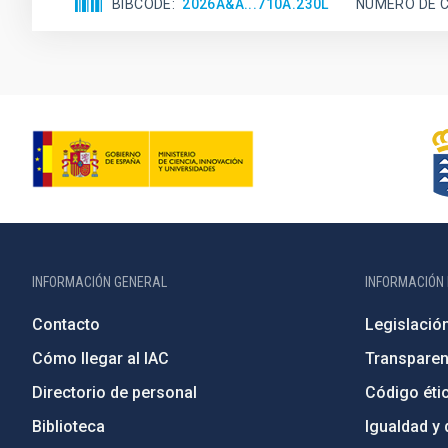
BIBCODE
2026A&A...710A.230L
NÚMERO DE C
INFORMACIÓN GENERAL
INFORMACIÓN 
Contacto
Legislació
Cómo llegar al IAC
Transparen
Directorio de personal
Código étic
Biblioteca
Igualdad y 