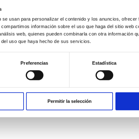
s
b se usan para personalizar el contenido y los anuncios, ofrecer
s, compartimos información sobre el uso que haga del sitio web 
 análisis web, quienes pueden combinarla con otra información q
r del uso que haya hecho de sus servicios.
ITAS
1
Preferencias
Estadística
itoring of the Einstein Cross
Permitir la selección
ply-imaged gravitationally lensed quasar QSO 2237+0305, the Ein
otometric technique. This technique uses a region far enough f