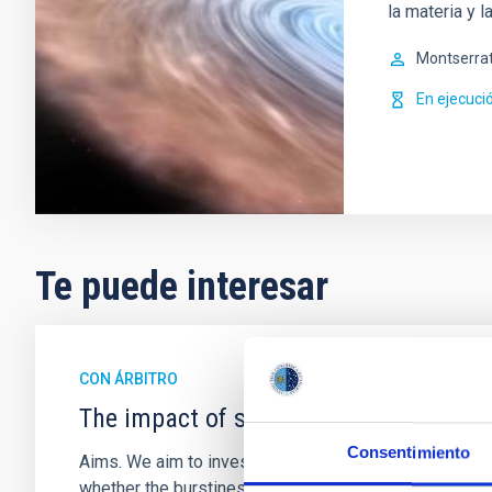
la materia y l
Montserra
En ejecuci
Te puede interesar
CON ÁRBITRO
The impact of star formation histories
Consentimiento
Aims. We aim to investigate the connection between sta
whether the burstiness and temporal distribution of 