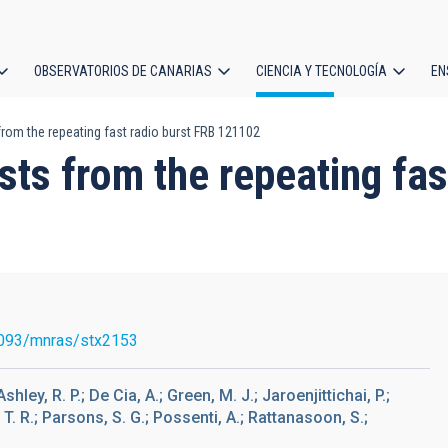
OBSERVATORIOS DE CANARIAS
CIENCIA Y TECNOLOGÍA
EN
ción
from the repeating fast radio burst FRB 121102
l
sts from the repeating fas
093/mnras/stx2153
; Ashley, R. P.; De Cia, A.; Green, M. J.; Jaroenjittichai, P.;
 T. R.; Parsons, S. G.; Possenti, A.; Rattanasoon, S.;