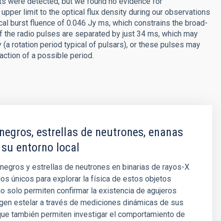
ts were detected, but we found no evidence for
pper limit to the optical flux density during our observations
ical burst fluence of 0.046 Jy ms, which constrains the broad-
of the radio pulses are separated by just 34 ms, which may
 (a rotation period typical of pulsars), or these pulses may
ction of a possible period.
negros, estrellas de neutrones, enanas
 su entorno local
negros y estrellas de neutrones en binarias de rayos-X
ios únicos para explorar la física de estos objetos
 solo permiten confirmar la existencia de agujeros
gen estelar a través de mediciones dinámicas de sus
que también permiten investigar el comportamiento de