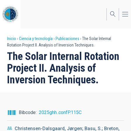
Pasar
al
contenido
principal
Sobrescribir
Inicio
Ciencia y tecnología
Publicaciones
The Solar Internal
Rotation Project II. Analysis of Inversion Techniques.
enlaces
The Solar Internal Rotation
de
Project II. Analysis of
ayuda
Inversion Techniques.
a
la
navegación
Bibcode
2025ghh..confP.115C
Christensen-Dalsgaard, Jørgen; Basu, S.; Breton,