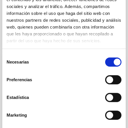
sociales y analizar el tráfico. Además, compartimos
Fecha de publicación:
6
2026
información sobre el uso que haga del sitio web con
nuestros partners de redes sociales, publicidad y análisis
BIBCODE
2026ASTCS..1160088S
web, quienes pueden combinarla con otra información
que les haya proporcionado o que hayan recopilado a
NÚMERO DE CITAS
0
partir del uso que haya hecho de sus servicios.
Selección
Necesarias
de
SIN ÁRBITRO
consentimiento
The impact of Active Galactic Nuclei on
Preferencias
Habitable Worlds
While the influence of supermassive black hole
(SMBH) activity on habitability has garnered
Estadística
attention, the specific effects of active galactic nuclei
(AGN) winds, particularly ultrafast outflows (UFOs),
on planetary atmospheres remain largely
Marketing
unexplored. This study aims to fill this gap by
investigating the relationship between SMBH mass