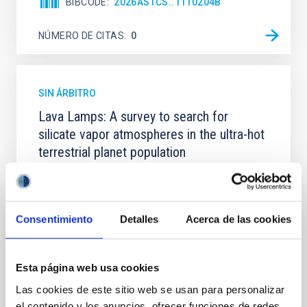
BIBCODE
2026ASTCS..1110204B
NÚMERO DE CITAS
0
SIN ÁRBITRO
Lava Lamps: A survey to search for
silicate vapor atmospheres in the ultra-hot
terrestrial planet population
Ultra-hot rocky exoplanets above 1700 K may
possess dayside temperatures that are hot enough
to have their surfaces vaporize and become a silicate
Consentimiento
Detalles
Acerca de las cookies
vapor atmosphere. Secondary eclipse thermal
emission can efficiently probe for the presence of
these atmospheres on a rocky planet. We observed
single JWST MIRI/LRS secondary eclipses for 10
Esta página web usa cookies
ultra-hot
Las cookies de este sitio web se usan para personalizar
Smith, Cole et al.
el contenido y los anuncios, ofrecer funciones de redes