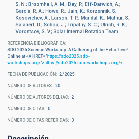
S. N.; Broomhall, A. M.; Dey, P.; Eff-Darwich, A.;
García, R. A.; Howe, R.; Jain, K.; Korzennik, S.;
Kosovichev, A.; Larson, T. P.; Mandal, K.; Mathur, S.;
Salabert, D.; Schou, J.; Tripathy, S. C.; Ulrich, R. K.;
Vorontsov, S. V.; Solar Internal Rotation Team
REFERENCIA BIBLIOGRÁFICA
SDO 2025 Science Workshop: A Gathering of the Helio-hive!
Online at <A HREF="
https://sdo2025.sdo-
workshops.org/">https://sdo2025.sdo-workshops.org/<…
FECHA DE PUBLICACIÓN:
2
2025
NÚMERO DE AUTORES
20
NÚMERO DE AUTORES DEL IAC
2
NÚMERO DE CITAS
0
NÚMERO DE CITAS REFERIDAS
0
Descripción