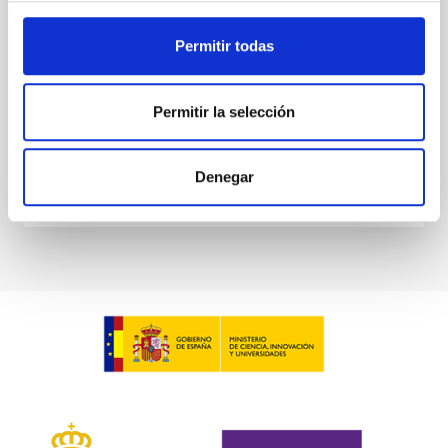
at the
Permitir todas
Waas, Jourdan et al.
Fecha de publicación:
6
2026
Permitir la selección
BIBCODE
2026ASTCS..1100130W
Denegar
NÚMERO DE CITAS
0