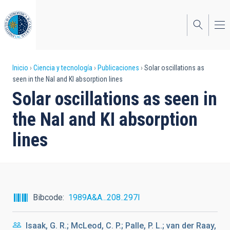
Pasar
al
contenido
principal
Sobrescribir
Inicio
Ciencia y tecnología
Publicaciones
Solar oscillations as
seen in the NaI and KI absorption lines
enlaces
Solar oscillations as seen in
de
the NaI and KI absorption
ayuda
lines
a
la
navegación
Bibcode
1989A&A...208..297I
Isaak, G. R.; McLeod, C. P.; Palle, P. L.; van der Raay,