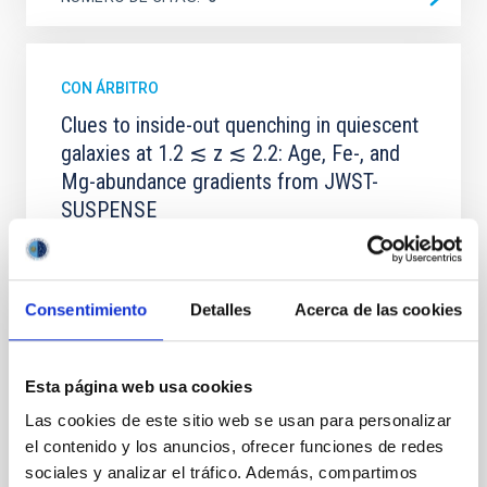
CON ÁRBITRO
Clues to inside-out quenching in quiescent
galaxies at 1.2 ≲ z ≲ 2.2: Age, Fe-, and
Mg-abundance gradients from JWST-
SUSPENSE
Spatially resolved stellar populations of massive
quiescent galaxies at cosmic noon provide powerful
insights into star-formation quenching and stellar
Consentimiento
Detalles
Acerca de las cookies
mass assembly mechanisms. Previous photometric
studies have revealed that the cores of these
galaxies are redder than their outskirts. However,
spectroscopy is needed to break the age-metallicity
Esta página web usa cookies
Las cookies de este sitio web se usan para personalizar
Cheng, Chloe M. et al.
el contenido y los anuncios, ofrecer funciones de redes
Fecha de publicación:
6
2026
sociales y analizar el tráfico. Además, compartimos