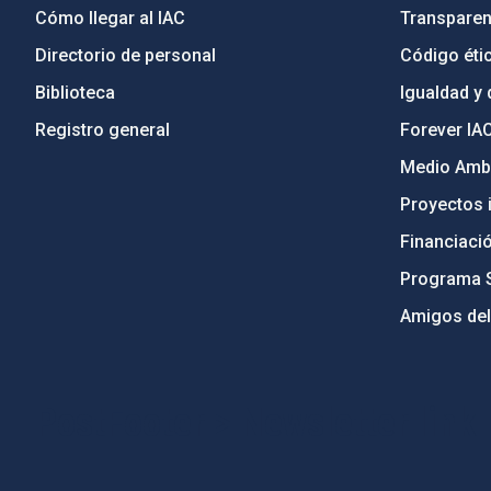
Cómo llegar al IAC
Transparen
Directorio de personal
Código étic
Biblioteca
Igualdad y 
Registro general
Forever IA
Medio Ambi
Proyectos i
Financiaci
Programa 
Amigos del
PostFooter > Newsletter link