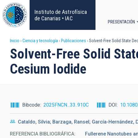
Pasar
al
Instituto de Astrofísica
contenido
de Canarias • IAC
PRESENTACIÓN
principal
Navega
Sobrescribir
Inicio
Ciencia y tecnología
Publicaciones
Solvent-Free Solid State Dec
principa
Solvent-Free Solid Stat
enlaces
Cesium Iodide
de
ayuda
a
Bibcode
2025FNCN...33..910C
DOI
10.108
la
Cataldo, Silvia; Barzaga, Ransel; García-Hernández, 
navegación
REFERENCIA BIBLIOGRÁFICA
Fullerene Nanotubes a