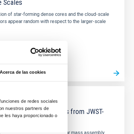
e Scales
tion of star-forming dense cores and the cloud-scale
tors appear random with respect to the larger-scale
Acerca de las cookies
 funciones de redes sociales
con nuestros partners de
d Mg-abundance gradients from JWST-
ue les haya proporcionado o
star-formation quenching and stellar mass assembly