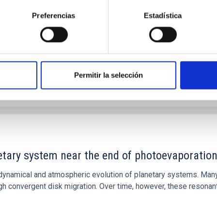
ed that the cores of these galaxies are redder than their outsk
Preferencias
Estadística
Permitir la selección
CITAS
7
etary system near the end of photoevaporatio
ly dynamical and atmospheric evolution of planetary systems. Ma
 convergent disk migration. Over time, however, these resonant 