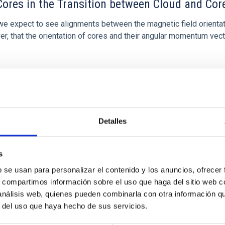
ores in the Transition between Cloud and Cor
 we expect to see alignments between the magnetic field orienta
ver, that the orientation of cores and their angular momentum vec
Detalles
ITAS
0
s
b se usan para personalizar el contenido y los anuncios, ofrecer
s, compartimos información sobre el uso que haga del sitio web 
scent galaxies at 1.2 ≲ z ≲ 2.2: Age, Fe-, an
 análisis web, quienes pueden combinarla con otra información q
r del uso que haya hecho de sus servicios.
iescent galaxies at cosmic noon provide powerful insights into 