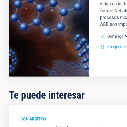
vidas en la R
formar Nebul
procesos nucl
AGB son impo
Domingo A
En ejecuci
Te puede interesar
CON ÁRBITRO