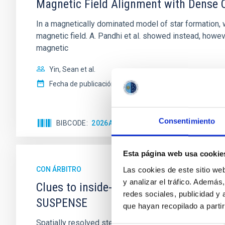
Magnetic Field Alignment with Dense C
In a magnetically dominated model of star formation,
magnetic field. A. Pandhi et al. showed instead, howe
magnetic
Yin, Sean et al.
Fecha de publicación:
5
2026
Consentimiento
BIBCODE
2026APJ..1003...83Y
NÚMERO DE C
Esta página web usa cookie
CON ÁRBITRO
Las cookies de este sitio we
y analizar el tráfico. Ademá
Clues to inside-out quenching in quie
redes sociales, publicidad y
SUSPENSE
que hayan recopilado a parti
Spatially resolved stellar populations of massive qu