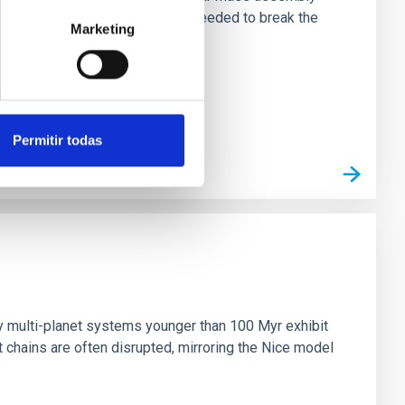
irts. However, spectroscopy is needed to break the
Marketing
Permitir todas
n
ny multi-planet systems younger than 100 Myr exhibit
chains are often disrupted, mirroring the Nice model