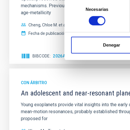
Selección
mechanisms. Previous photometric studies have reveal
Necesarias
de
age-metallicity
consentimiento
Cheng, Chloe M. et al.
Fecha de publicación:
6
2026
Denegar
BIBCODE
2026A&A...710A.158C
NÚMERO DE 
CON ÁRBITRO
An adolescent and near-resonant plan
Young exoplanets provide vital insights into the ear
mean-motion resonances, probably established through
proposed for