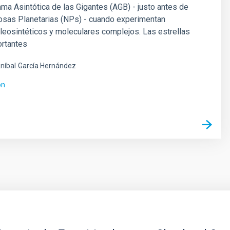
ama Asintótica de las Gigantes (AGB) - justo antes de
osas Planetarias (NPs) - cuando experimentan
eosintéticos y moleculares complejos. Las estrellas
rtantes
níbal
García Hernández
ón