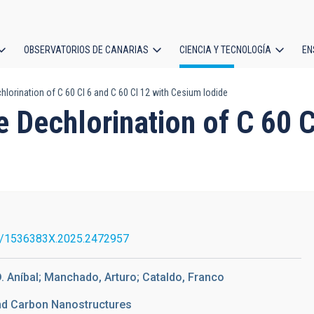
OBSERVATORIOS DE CANARIAS
CIENCIA Y TECNOLOGÍA
EN
ción
hlorination of C 60 Cl 6 and C 60 Cl 12 with Cesium Iodide
l
e Dechlorination of C 60 C
0/1536383X.2025.2472957
D. Aníbal; Manchado, Arturo; Cataldo, Franco
nd Carbon Nanostructures