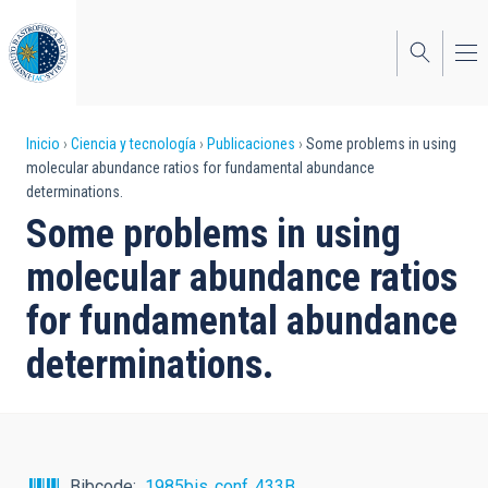
Pasar
al
contenido
principal
Sobrescribir
Inicio
Ciencia y tecnología
Publicaciones
Some problems in using
molecular abundance ratios for fundamental abundance
enlaces
determinations.
de
Some problems in using
ayuda
molecular abundance ratios
a
for fundamental abundance
la
determinations.
navegación
Bibcode
1985bis..conf..433B