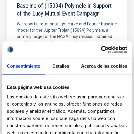
Baseline of (15094) Polymele in Support
of the Lucy Mutual Event Campaign
We report a rotational light curve and Fourier baseline
model for the Jupiter Trojan (15094) Polymele, a
primary target of the NASA Lucy mission, obtained
on 2026 May 19─20 and May 21─22 UT with the
Two-meter Twin Telescope (TTT). Phase-Dispersion
Minimization over the combined two-night dataset
yields P rot = 5.762 ± 0.051 hr and a peak-to-peak
Consentimiento
Detalles
Acerca de las cookies
Alarcon, Miguel R. et al.
Fecha de publicación:
5
2026
Esta página web usa cookies
Las cookies de este sitio web se usan para personalizar
BIBCODE
2026RNAAS..10..143A
el contenido y los anuncios, ofrecer funciones de redes
sociales y analizar el tráfico. Además, compartimos
NÚMERO DE CITAS
0
información sobre el uso que haga del sitio web con
nuestros partners de redes sociales, publicidad y análisis
web, quienes pueden combinarla con otra información