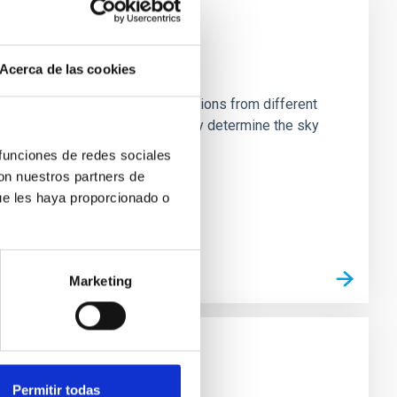
Acerca de las cookies
stein Cross, including observations from different
rom the lens system to accurately determine the sky
 funciones de redes sociales
con nuestros partners de
ue les haya proporcionado o
Marketing
Permitir todas