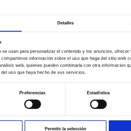
itoring of the Einstein Cross
Detalles
ply-imaged gravitationally lensed quasar QSO 2237+0305, the Ein
otometric technique. This technique uses a region far enough f
s
b se usan para personalizar el contenido y los anuncios, ofrecer
s, compartimos información sobre el uso que haga del sitio web 
 análisis web, quienes pueden combinarla con otra información q
r del uso que haya hecho de sus servicios.
ITAS
0
Preferencias
Estadística
ferograms for calibration
Permitir la selección