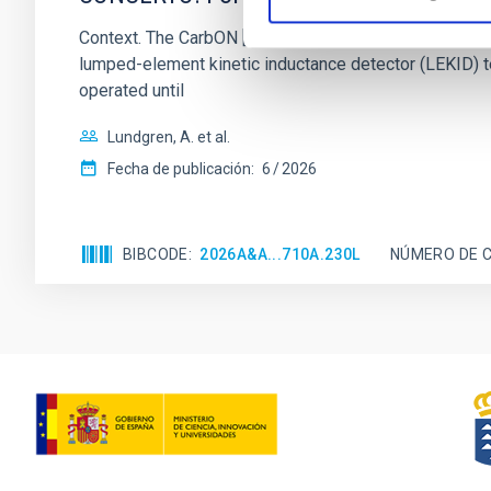
Context. The CarbON [CII] line in post-rEionisation
lumped-element kinetic inductance detector (LEKID) t
operated until
Lundgren, A. et al.
Fecha de publicación:
6
2026
BIBCODE
2026A&A...710A.230L
NÚMERO DE C