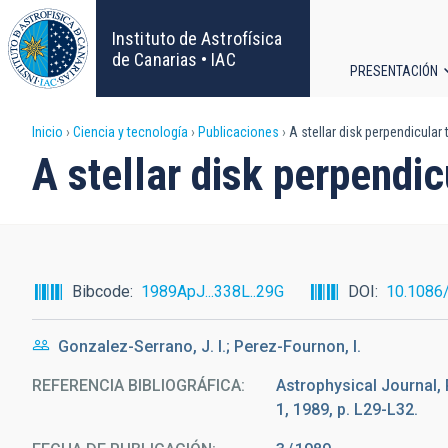
Pasar
al
Instituto de Astrofísica
contenido
de Canarias • IAC
PRESENTACIÓN
principal
Navega
Sobrescribir
Inicio
Ciencia y tecnología
Publicaciones
A stellar disk perpendicular 
principa
A stellar disk perpendic
enlaces
de
ayuda
Bibcode
1989ApJ...338L..29G
DOI
10.1086
a
Gonzalez-Serrano, J. I.; Perez-Fournon, I.
la
REFERENCIA BIBLIOGRÁFICA
Astrophysical Journal, 
navegación
1, 1989, p. L29-L32.