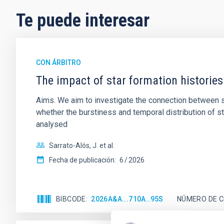
Te puede interesar
CON ÁRBITRO
The impact of star formation histories
Aims. We aim to investigate the connection between sta
whether the burstiness and temporal distribution of 
analysed
Sarrato-Alós, J. et al.
Fecha de publicación:
6
2026
BIBCODE
2026A&A...710A..95S
NÚMERO DE C