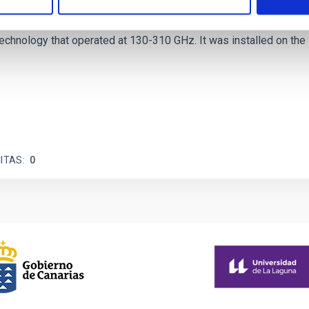
 and ReionisaTiOn epoch (CONCERTO) instrument was a low-resolu
echnology that operated at 130-310 GHz. It was installed on the
ITAS
0