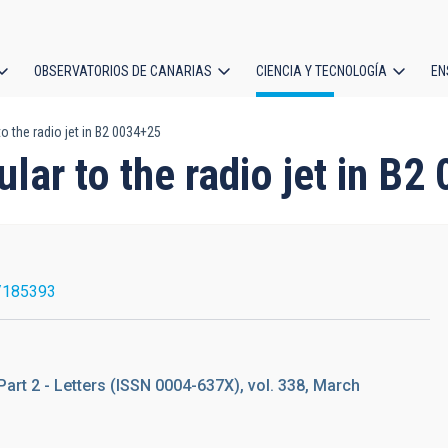
OBSERVATORIOS DE CANARIAS
CIENCIA Y TECNOLOGÍA
EN
ción
to the radio jet in B2 0034+25
l
ular to the radio jet in B
/185393
Part 2 - Letters (ISSN 0004-637X), vol. 338, March