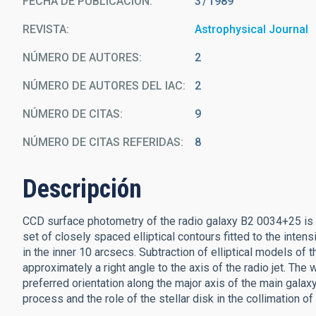
FECHA DE PUBLICACIÓN:
3
1989
REVISTA
Astrophysical Journal
NÚMERO DE AUTORES
2
NÚMERO DE AUTORES DEL IAC
2
NÚMERO DE CITAS
9
NÚMERO DE CITAS REFERIDAS
8
Descripción
CCD surface photometry of the radio galaxy B2 0034+25 is re
set of closely spaced elliptical contours fitted to the inten
in the inner 10 arcsecs. Subtraction of elliptical models of
approximately a right angle to the axis of the radio jet. The 
preferred orientation along the major axis of the main gala
process and the role of the stellar disk in the collimation o