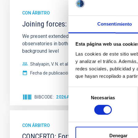
CON ÁRBITRO
Joining forces: 30 years of optical mon
Consentimiento
We present extended optical monitoring of the quadru
observatories in both hemispheres and using a new ph
Esta página web usa cookie
background level
Las cookies de este sitio we
y analizar el tráfico. Ademá
Shalyapin, V. N. et al.
redes sociales, publicidad y
Fecha de publicación:
6
2026
que hayan recopilado a parti
Selección
BIBCODE
2026A&A...710A..70S
NÚMERO DE C
Necesarias
de
consentimiento
CON ÁRBITRO
CONCERTO: Forward modelling of inter
Denegar