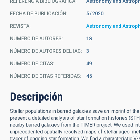
REFERENCIA BIBLIOGRÁFICA
Astronomy and Astrop
FECHA DE PUBLICACIÓN:
5
2020
REVISTA
Astronomy and Astrop
NÚMERO DE AUTORES
18
NÚMERO DE AUTORES DEL IAC
3
NÚMERO DE CITAS
49
NÚMERO DE CITAS REFERIDAS
45
Descripción
Stellar populations in barred galaxies save an imprint of the
present a detailed analysis of star formation histories (SFH
nearby barred galaxies from the TIMER project. We used int
unprecedented spatially resolved maps of stellar ages, met
tracer of ongoing star formation. We find a characteristic V-