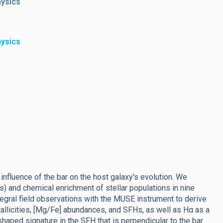
hysics
hysics
 influence of the bar on the host galaxy's evolution. We
s) and chemical enrichment of stellar populations in nine
egral field observations with the MUSE instrument to derive
allicities, [Mg/Fe] abundances, and SFHs, as well as Hα as a
shaped signature in the SFH that is perpendicular to the bar