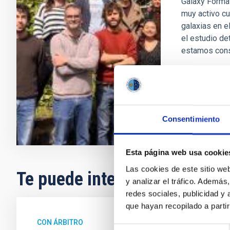
Galaxy Format
muy activo cu
galaxias en e
el estudio de
estamos con
Anna
Ferr
En ejecuci
Consentimiento
Esta página web usa cookie
Las cookies de este sitio we
Te puede interesar
y analizar el tráfico. Ademá
redes sociales, publicidad y
que hayan recopilado a parti
CON ÁRBITRO
Selección