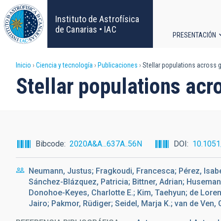
Pasar
al
Instituto de Astrofísica
contenido
de Canarias • IAC
PRESENTACIÓN
principal
Navega
Sobrescribir
Inicio
Ciencia y tecnología
Publicaciones
Stellar populations across 
principa
Stellar populations acr
enlaces
de
ayuda
Bibcode
2020A&A...637A..56N
DOI
10.105
a
Neumann, Justus; Fragkoudi, Francesca; Pérez, Isabel
la
Sánchez-Blázquez, Patricia; Bittner, Adrian; Huseman
Donohoe-Keyes, Charlotte E.; Kim, Taehyun; de Lore
navegación
Jairo; Pakmor, Rüdiger; Seidel, Marja K.; van de Ven, 