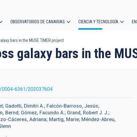
OBSERVATORIOS DE CANARIAS
CIENCIA Y TECNOLOGÍA
EN
ción
galaxy bars in the MUSE TIMER project
l
oss galaxy bars in the MU
1/0004-6361/202037604
; Gadotti, Dimitri A.; Falcón-Barroso, Jesús;
n, Bernd; Gómez, Facundo A.; Grand, Robert J. J.;
nzo-Cáceres, Adriana; Martig, Marie; Méndez-Abreu,
Glenn