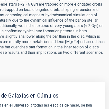
-age stars (∼2 - 6 Gyr) are trapped on more elongated orbits
) are trapped on less elongated orbits shaping a rounder and
he-art cosmological magneto-hydrodynamical simulations of
rally due to the dynamical influence of the bar on stellar
ditionally, we find an excess of very young stars (< 2 Gyr) on
s confirming typical star formation patterns in bars.
 slightly shallower along the bar than in the disc, which is
t bars are mostly more metal-rich and less [Mg/Fe]-enhanced than
the bar quenches star formation in the inner region of discs,
hese results and their implications on two different scenarios
 de Galaxias en Cúmulos
as en el Universo, a todas las escalas de masa, se han