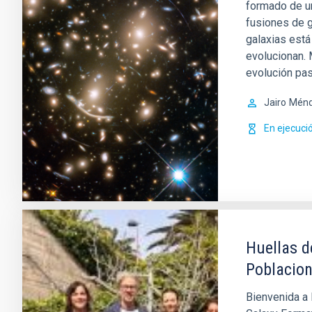
formado de un
fusiones de g
galaxias está
evolucionan. 
evolución pas
Jairo
Ménd
En ejecuci
Huellas d
Poblacion
Bienvenida a 