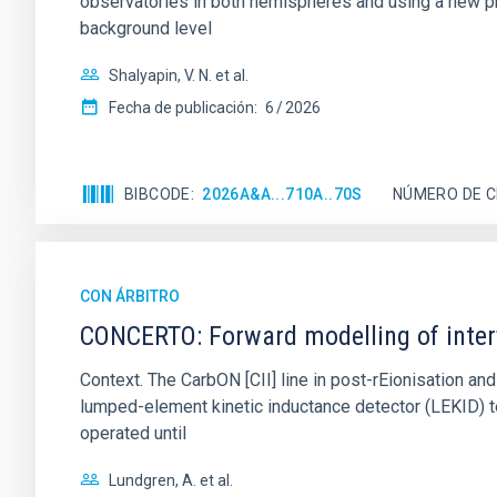
observatories in both hemispheres and using a new ph
background level
Shalyapin, V. N. et al.
Fecha de publicación:
6
2026
BIBCODE
2026A&A...710A..70S
NÚMERO DE C
CON ÁRBITRO
CONCERTO: Forward modelling of inter
Context. The CarbON [CII] line in post-rEionisation
lumped-element kinetic inductance detector (LEKID) t
operated until
Lundgren, A. et al.