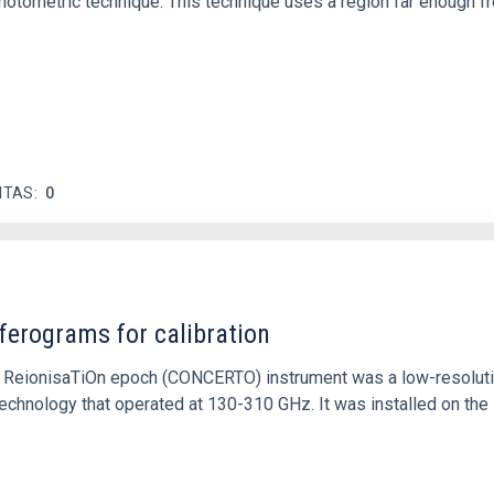
otometric technique. This technique uses a region far enough f
ITAS
0
ferograms for calibration
 and ReionisaTiOn epoch (CONCERTO) instrument was a low-resolu
echnology that operated at 130-310 GHz. It was installed on the