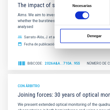
The impact of star formation histories
Necesarias
de
consentimiento
Aims. We aim to investigate the connection between sta
whether the burstiness and temporal distribution of 
analysed
Denegar
Sarrato-Alós, J. et al.
Fecha de publicación:
6
2026
BIBCODE
2026A&A...710A..95S
NÚMERO DE C
CON ÁRBITRO
Joining forces: 30 years of optical mon
We present extended optical monitoring of the quadru