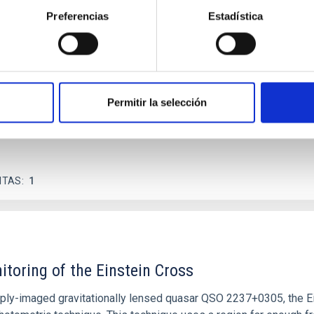
 on the inner dark matter density slopes of ga
Preferencias
Estadística
r formation histories (SFHs) and the inner dark matter density pr
star formation influence the formation of cored versus cuspy da
Permitir la selección
ITAS
1
itoring of the Einstein Cross
ply-imaged gravitationally lensed quasar QSO 2237+0305, the Ein