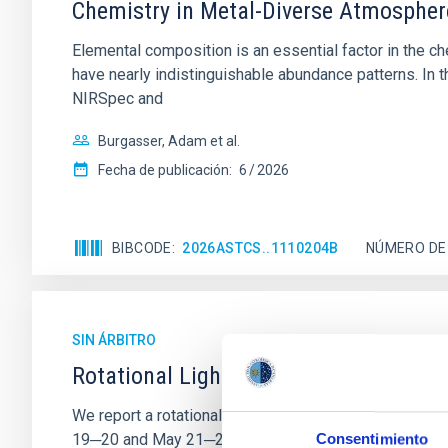
Chemistry in Metal-Diverse Atmosphe
Elemental composition is an essential factor in the c
have nearly indistinguishable abundance patterns. In t
NIRSpec and
Burgasser, Adam et al.
Fecha de publicación:
6
2026
BIBCODE
2026ASTCS..1110204B
NÚMERO DE
SIN ÁRBITRO
Rotational Light Curve and Photometri
We report a rotational light curve and Fourier baseli
19─20 and May 21─22 UT with the Two-meter Twin Tele
Consentimiento