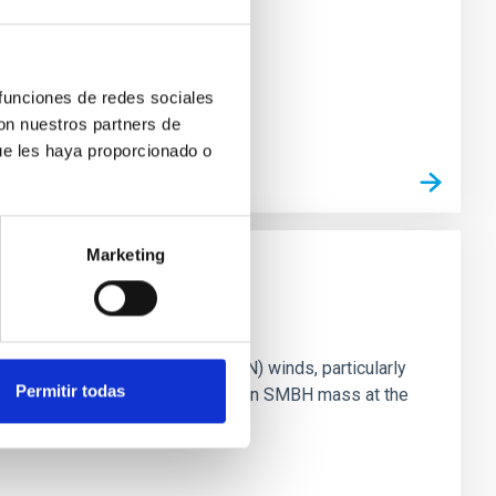
 funciones de redes sociales
con nuestros partners de
ue les haya proporcionado o
Marketing
ts of active galactic nuclei (AGN) winds, particularly
Permitir todas
vestigating the relationship between SMBH mass at the