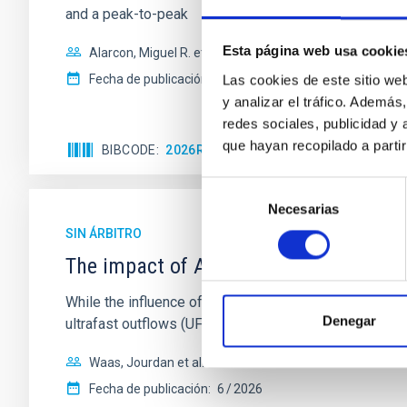
and a peak-to-peak
Esta página web usa cookie
Alarcon, Miguel R. et al.
Fecha de publicación:
5
2026
Las cookies de este sitio we
y analizar el tráfico. Ademá
redes sociales, publicidad y
que hayan recopilado a parti
BIBCODE
2026RNAAS..10..143A
NÚMERO DE 
Selección
Necesarias
de
consentimiento
SIN ÁRBITRO
The impact of Active Galactic Nuclei 
While the influence of supermassive black hole (SMBH) a
Denegar
ultrafast outflows (UFOs), on planetary atmospheres r
Waas, Jourdan et al.
Fecha de publicación:
6
2026