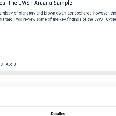
res: The JWST Arcana Sample
hemistry of planetary and brown dwarf atmospheres; however, the
his talk, I will review some of the key findings of the JWST Cycl
 CITAS
0
c Baseline of (15094) Polymele in Support of
ne model for the Jupiter Trojan (15094) Polymele, a primary targ
scope (TTT). Phase-Dispersion Minimization over the combined 
Detalles