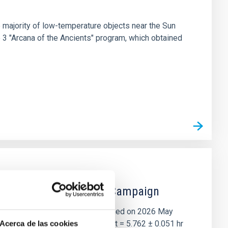
 majority of low-temperature objects near the Sun
e 3 "Arcana of the Ancients" program, which obtained
 the Lucy Mutual Event Campaign
et of the NASA Lucy mission, obtained on 2026 May
two-night dataset yields P rot = 5.762 ± 0.051 hr
Acerca de las cookies