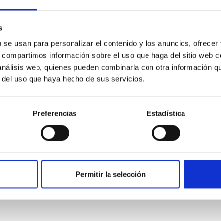
s
b se usan para personalizar el contenido y los anuncios, ofrecer
s, compartimos información sobre el uso que haga del sitio web 
 análisis web, quienes pueden combinarla con otra información q
r del uso que haya hecho de sus servicios.
CITAS
0
Preferencias
Estadística
on Habitable Worlds
ctivity on habitability has garnered attention, the specific effec
Permitir la selección
emain largely unexplored. This study aims to fill this gap by in