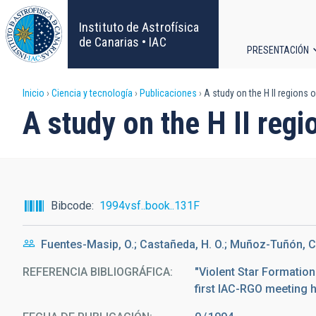
Pasar
al
Instituto de Astrofísica
contenido
de Canarias • IAC
PRESENTACIÓN
principal
Navega
Sobrescribir
Inicio
Ciencia y tecnología
Publicaciones
A study on the H II regions 
principa
A study on the H II reg
enlaces
de
ayuda
Bibcode
1994vsf..book..131F
a
Fuentes-Masip, O.; Castañeda, H. O.; Muñoz-Tuñón, C
la
REFERENCIA BIBLIOGRÁFICA
"Violent Star Formatio
navegación
first IAC-RGO meeting h