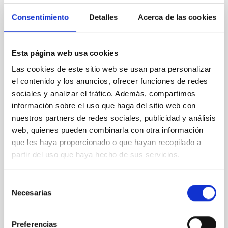
Consentimiento
Detalles
Acerca de las cookies
CON ÁRBITRO
Joining forces: 30 years of optical
monitoring of the Einstein Cross
Esta página web usa cookies
We present extended optical monitoring of the
Las cookies de este sitio web se usan para personalizar
quadruply-imaged gravitationally lensed quasar QSO
el contenido y los anuncios, ofrecer funciones de redes
2237+0305, the Einstein Cross, including
sociales y analizar el tráfico. Además, compartimos
observations from different observatories in both
información sobre el uso que haga del sitio web con
hemispheres and using a new photometric
nuestros partners de redes sociales, publicidad y análisis
technique. This technique uses a region far enough
web, quienes pueden combinarla con otra información
from the lens system to accurately determine the
sky background level
que les haya proporcionado o que hayan recopilado a
partir del uso que haya hecho de sus servicios.
Shalyapin, V. N. et al.
Fecha de publicación:
6
2026
Selección
Necesarias
de
consentimiento
BIBCODE
2026A&A...710A..70S
Preferencias