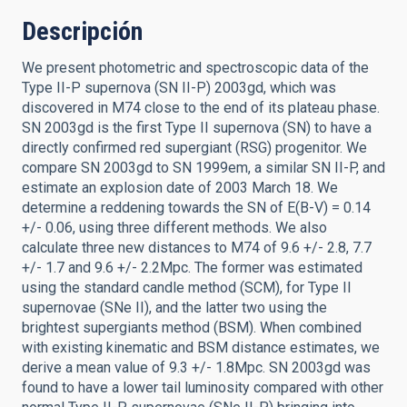
Descripción
We present photometric and spectroscopic data of the
Type II-P supernova (SN II-P) 2003gd, which was
discovered in M74 close to the end of its plateau phase.
SN 2003gd is the first Type II supernova (SN) to have a
directly confirmed red supergiant (RSG) progenitor. We
compare SN 2003gd to SN 1999em, a similar SN II-P, and
estimate an explosion date of 2003 March 18. We
determine a reddening towards the SN of E(B-V) = 0.14
+/- 0.06, using three different methods. We also
calculate three new distances to M74 of 9.6 +/- 2.8, 7.7
+/- 1.7 and 9.6 +/- 2.2Mpc. The former was estimated
using the standard candle method (SCM), for Type II
supernovae (SNe II), and the latter two using the
brightest supergiants method (BSM). When combined
with existing kinematic and BSM distance estimates, we
derive a mean value of 9.3 +/- 1.8Mpc. SN 2003gd was
found to have a lower tail luminosity compared with other