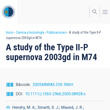
Pasar
al
contenido
principal
Sobrescribir
Inicio
Ciencia y tecnología
Publicaciones
A study of the Type II-P
supernova 2003gd in M74
enlaces
A study of the Type II-P
de
supernova 2003gd in M74
ayuda
a
la
navegación
Bibcode
2005MNRAS.359..906H
DOI
10.1111/j.1365-2966.2005.08928.x
Hendry, M. A.; Smartt, S. J.; Maund, J. R.;