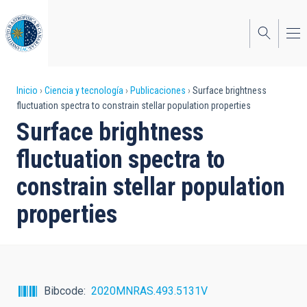
Pasar
al
contenido
principal
Sobrescribir
Inicio
Ciencia y tecnología
Publicaciones
Surface brightness
fluctuation spectra to constrain stellar population properties
enlaces
Surface brightness
de
fluctuation spectra to
ayuda
constrain stellar population
a
properties
la
navegación
Bibcode
2020MNRAS.493.5131V