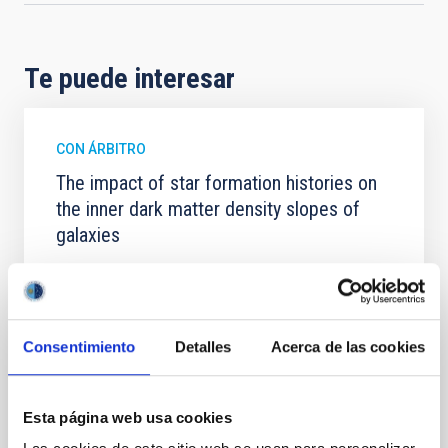
Te puede interesar
CON ÁRBITRO
The impact of star formation histories on
the inner dark matter density slopes of
galaxies
Aims. We aim to investigate the connection between
star formation histories (SFHs) and the inner dark
matter density profiles of simulated galaxies. In
particular, we tested whether the burstiness and
Consentimiento
Detalles
Acerca de las cookies
temporal distribution of star formation influence the
formation of cored versus cuspy dark matter profiles.
Methods. We homogeneously analysed
Esta página web usa cookies
Sarrato-Alós, J. et al.