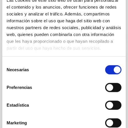
Las cookies de este sitio web se usan para personalizar
Fecha de publicación:
6
2026
el contenido y los anuncios, ofrecer funciones de redes
sociales y analizar el tráfico. Además, compartimos
información sobre el uso que haga del sitio web con
BIBCODE
2026A&A...710A..95S
nuestros partners de redes sociales, publicidad y análisis
web, quienes pueden combinarla con otra información
NÚMERO DE CITAS
1
que les haya proporcionado o que hayan recopilado a
partir del uso que haya hecho de sus servicios.
CON ÁRBITRO
Selección
Necesarias
Joining forces: 30 years of optical
de
consentimiento
monitoring of the Einstein Cross
Preferencias
We present extended optical monitoring of the
quadruply-imaged gravitationally lensed quasar QSO
2237+0305, the Einstein Cross, including
Estadística
observations from different observatories in both
hemispheres and using a new photometric
technique. This technique uses a region far enough
Marketing
from the lens system to accurately determine the