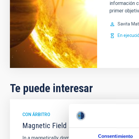
información c
primer objetiv
Savita
Mat
En ejecuci
Te puede interesar
CON ÁRBITRO
Magnetic Field Alignment with Dense C
Consentimiento
In a magnetically dominated model of star formation,