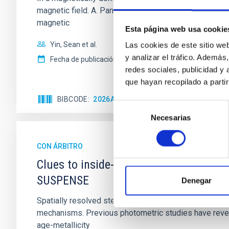
magnetic field. A. Pandhi et al. showed instead, howe
magnetic
Esta página web usa cookie
Yin, Sean et al.
Las cookies de este sitio we
y analizar el tráfico. Ademá
Fecha de publicación:
5
2026
redes sociales, publicidad y
que hayan recopilado a parti
BIBCODE
2026APJ..1003...83Y
NÚMERO DE C
Selección
Necesarias
de
consentimiento
CON ÁRBITRO
Clues to inside-out quenching in quie
SUSPENSE
Denegar
Spatially resolved stellar populations of massive qu
mechanisms. Previous photometric studies have reveal
age-metallicity