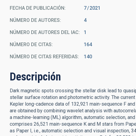
FECHA DE PUBLICACIÓN:
7
2021
NÚMERO DE AUTORES
4
NÚMERO DE AUTORES DEL IAC
1
NÚMERO DE CITAS
164
NÚMERO DE CITAS REFERIDAS
140
Descripción
Dark magnetic spots crossing the stellar disk lead to quasip
stellar surface rotation and photometric activity. The curre
Kepler long-cadence data of 132,921 main-sequence F and G
are obtained by combining wavelet analysis with autocorrelat
a machine-learning (ML) algorithm, automatic selection, and
comprises 26,521 main-sequence K and M stars from Paper 
as Paper I, i.e., automatic selection and visual inspection, 3