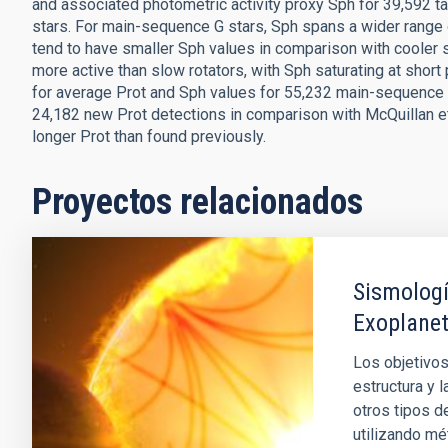
and associated photometric activity proxy Sph for 39,592 tar
stars. For main-sequence G stars, Sph spans a wider range o
tend to have smaller Sph values in comparison with cooler st
more active than slow rotators, with Sph saturating at sho
for average Prot and Sph values for 55,232 main-sequence 
24,182 new Prot detections in comparison with McQuillan et 
longer Prot than found previously.
Proyectos relacionados
Sismologí
Exoplane
Los objetivos
estructura y l
otros tipos d
utilizando mé