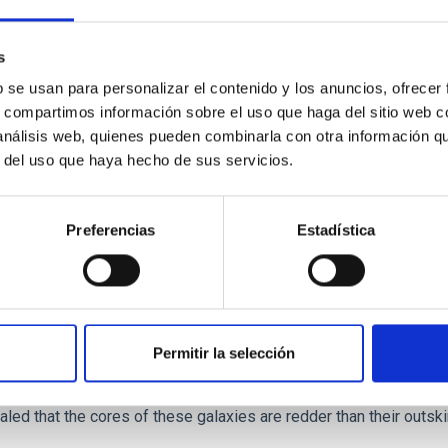
ver, that the orientation of cores and their angular momentum vec
s
b se usan para personalizar el contenido y los anuncios, ofrecer
s, compartimos información sobre el uso que haga del sitio web 
 análisis web, quienes pueden combinarla con otra información q
r del uso que haya hecho de sus servicios.
ITAS
0
Preferencias
Estadística
scent galaxies at 1.2 ≲ z ≲ 2.2: Age, Fe-, an
Permitir la selección
iescent galaxies at cosmic noon provide powerful insights into 
ed that the cores of these galaxies are redder than their outsk