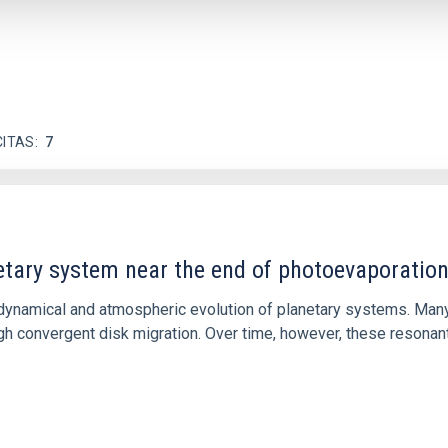
CITAS
7
etary system near the end of photoevaporatio
ly dynamical and atmospheric evolution of planetary systems. Ma
 convergent disk migration. Over time, however, these resonant 