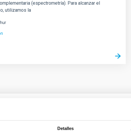
omplementaria (espectrometría). Para alcanzar el
o, utilizamos la
hur
ón
ores in the Transition between Cloud and Cor
Detalles
 we expect to see alignments between the magnetic field orienta