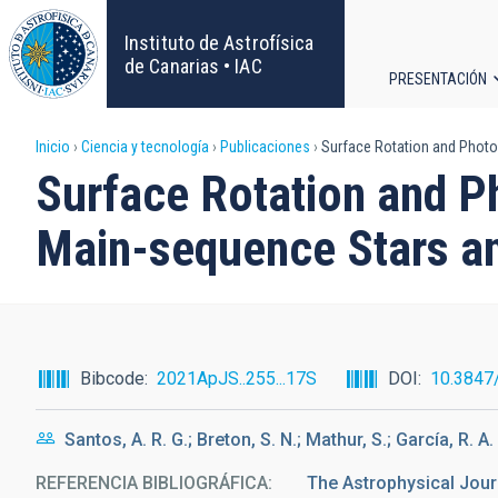
Pasar
al
Instituto de Astrofísica
contenido
de Canarias • IAC
PRESENTACIÓN
principal
Navega
Sobrescribir
Inicio
Ciencia y tecnología
Publicaciones
Surface Rotation and Photome
principa
Surface Rotation and Pho
enlaces
Main-sequence Stars an
de
ayuda
a
Bibcode
2021ApJS..255...17S
DOI
10.3847
la
Santos, A. R. G.; Breton, S. N.; Mathur, S.; García, R. A.
navegación
REFERENCIA BIBLIOGRÁFICA
The Astrophysical Jour