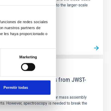
tors appear random with respect to the larger-scale
 funciones de redes sociales
con nuestros partners de
ue les haya proporcionado o
Marketing
d Mg-abundance gradients from JWST-
Permitir todas
star-formation quenching and stellar mass assembly
irts. However, spectroscopy is needed to break the