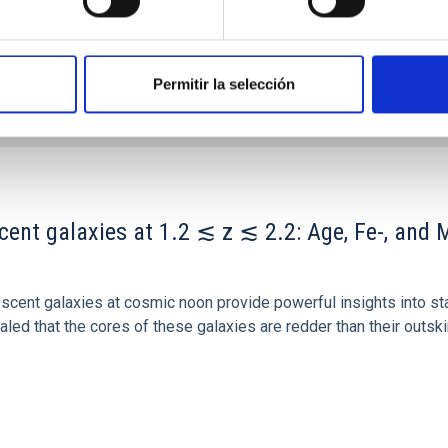
Permitir la selección
ITAS
0
scent galaxies at 1.2 ≲ z ≲ 2.2: Age, Fe-, an
iescent galaxies at cosmic noon provide powerful insights into 
ed that the cores of these galaxies are redder than their outsk