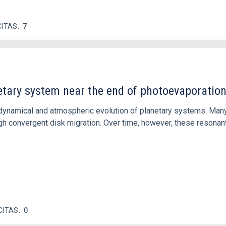
CITAS
7
etary system near the end of photoevaporatio
ly dynamical and atmospheric evolution of planetary systems. Ma
 convergent disk migration. Over time, however, these resonant 
CITAS
0