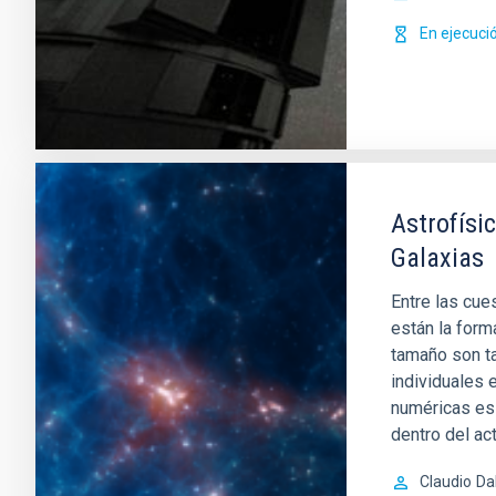
En ejecuci
Astrofísi
Galaxias
Entre las cue
están la form
tamaño son t
individuales 
numéricas es
dentro del ac
Claudio
Da