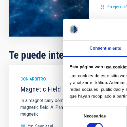
En ejecuci
Consentimiento
Te puede interesar
Esta página web usa cookie
Las cookies de este sitio we
CON ÁRBITRO
y analizar el tráfico. Ademá
Magnetic Field Alignment with Dense C
redes sociales, publicidad y
que hayan recopilado a parti
In a magnetically dominated model of star formation,
magnetic field. A. Pandhi et al. showed instead, howe
Selección
magnetic
Necesarias
de
consentimiento
Yin, Sean et al.