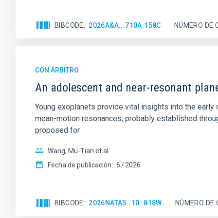
BIBCODE
2026A&A...710A.158C
NÚMERO DE 
CON ÁRBITRO
An adolescent and near-resonant plan
Young exoplanets provide vital insights into the ear
mean-motion resonances, probably established through
proposed for
Wang, Mu-Tian et al.
Fecha de publicación:
6
2026
BIBCODE
2026NATAS..10..818W
NÚMERO DE 