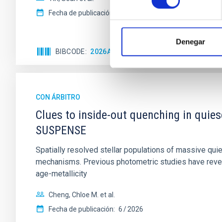
Fecha de publicación:
5
2026
Denegar
BIBCODE
2026APJ..1003...83Y
NÚMERO DE C
CON ÁRBITRO
Clues to inside-out quenching in quie
SUSPENSE
Spatially resolved stellar populations of massive qu
mechanisms. Previous photometric studies have reveal
age-metallicity
Cheng, Chloe M. et al.
Fecha de publicación:
6
2026