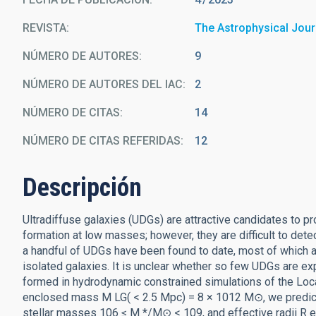
REVISTA
The Astrophysical Jour
NÚMERO DE AUTORES
9
NÚMERO DE AUTORES DEL IAC
2
NÚMERO DE CITAS
14
NÚMERO DE CITAS REFERIDAS
12
Descripción
Ultradiffuse galaxies (UDGs) are attractive candidates to 
formation at low masses; however, they are difficult to dete
a handful of UDGs have been found to date, most of which a
isolated galaxies. It is unclear whether so few UDGs are e
formed in hydrodynamic constrained simulations of the Loca
enclosed mass M LG( < 2.5 Mpc) = 8 × 1012 M⊙, we predict 
stellar masses 106 ≤ M */M⊙ < 109, and effective radii R e 