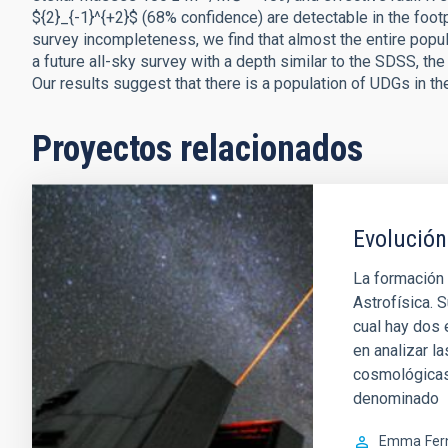
${2}_{-1}^{+2}$ (68% confidence) are detectable in the footp
survey incompleteness, we find that almost the entire popul
a future all-sky survey with a depth similar to the SDSS, t
Our results suggest that there is a population of UDGs in th
Proyectos relacionados
Evolución
La formación 
Astrofísica. S
cual hay dos
en analizar l
cosmológicas.
denominado
Emma
Fer