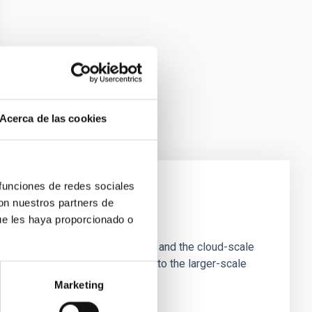
Acerca de las cookies
 funciones de redes sociales
con nuestros partners de
e Scales
ue les haya proporcionado o
tion of star-forming dense cores and the cloud-scale
tors appear random with respect to the larger-scale
Marketing