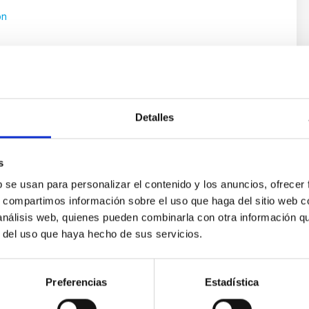
ón
Detalles
s
b se usan para personalizar el contenido y los anuncios, ofrecer
s, compartimos información sobre el uso que haga del sitio web 
ores in the Transition between Cloud and Cor
 análisis web, quienes pueden combinarla con otra información q
r del uso que haya hecho de sus servicios.
 we expect to see alignments between the magnetic field orienta
ver, that the orientation of cores and their angular momentum vec
Preferencias
Estadística