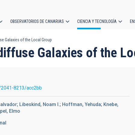
OBSERVATORIOS DE CANARIAS
CIENCIA Y TECNOLOGÍA
EN
ción
se Galaxies of the Local Group
l
iffuse Galaxies of the L
/2041-8213/acc2bb
 Salvador; Libeskind, Noam I.; Hoffman, Yehuda; Knebe,
pel, Elmo
nal