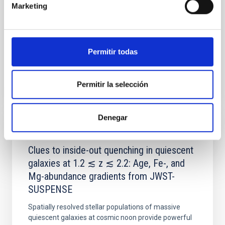
Marketing
Yin, Sean et al.
Fecha de publicación:
5
2026
Permitir todas
BIBCODE
2026APJ..1003...83Y
Permitir la selección
NÚMERO DE CITAS
0
Denegar
CON ÁRBITRO
Clues to inside-out quenching in quiescent
galaxies at 1.2 ≲ z ≲ 2.2: Age, Fe-, and
Mg-abundance gradients from JWST-
SUSPENSE
Spatially resolved stellar populations of massive
quiescent galaxies at cosmic noon provide powerful