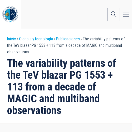
Pasar
al
contenido
principal
Sobrescribir
Inicio
Ciencia y tecnología
Publicaciones
The variability patterns of
the TeV blazar PG 1553 + 113 from a decade of MAGIC and multiband
enlaces
observations
de
The variability patterns of
ayuda
the TeV blazar PG 1553 +
a
113 from a decade of
la
MAGIC and multiband
navegación
observations