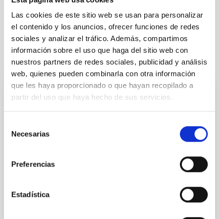
Formación y Evolución de Galaxias (FYEG)
Las cookies de este sitio web se usan para personalizar
Galaxias
Objetos BL Lacertae
el contenido y los anuncios, ofrecer funciones de redes
sociales y analizar el tráfico. Además, compartimos
información sobre el uso que haga del sitio web con
Te puede interesar
nuestros partners de redes sociales, publicidad y análisis
web, quienes pueden combinarla con otra información
que les haya proporcionado o que hayan recopilado a
partir del uso que haya hecho de sus servicios.
CON ÁRBITRO
Magnetic Field Alignment with Dense
Selección
Cores in the Transition between Cloud and
Necesarias
de
Core Scales
consentimiento
In a magnetically dominated model of star formation,
Preferencias
we expect to see alignments between the magnetic
field orientation of star-forming dense cores and the
cloud-scale magnetic field. A. Pandhi et al. showed
Estadística
instead, however, that the orientation of cores and
their angular momentum vectors appear random
with respect to the larger-scale magnetic