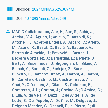
Bibcode
2024MNRAS.529.3894M
DOI
10.1093/mnras/stae649
MAGIC Collaboration; Abe, H.; Abe, S.; Abhir, J.;
Acciari, V. A.; Agudo, I.; Aniello, T.; Ansoldi, S.;
Antonelli, L. A.; Arbet Engels, A.; Arcaro, C.; Artero,
M.; Asano, K.; Baack, D.; Babić, A.; Baquero, A.;
Barres de Almeida, U.; Batković, I.; Baxter, J.;
Becerra González, J.; Bernardini, E.; Bernete, J.;
Berti, A.; Besenrieder, J.; Bigongiari, C.; Biland, A.;
Blanch, O.; Bonnoli, G.; Bošnjak, Ž.; Burelli, I.;
Busetto, G.; Campoy-Ordaz, A.; Carosi, A.; Carosi,
R.; Carretero-Castrillo, M.; Castro-Tirado, A. J.;
Chai, Y.; Cifuentes, A.; Cikota, S.; Colombo, E.;
Contreras, J. L.; Cortina, J.; Covino, S.; D'Amico, G.;
D'Elia, V.; da Vela, P.; Dazzi, F.; de Angelis, A.; de
Lotto, B.; Del Popolo, A.; Delfino, M.; Delgado, J.;
Delgado Mendez, C.; Depaoli, D.; di Pierro, F.; di