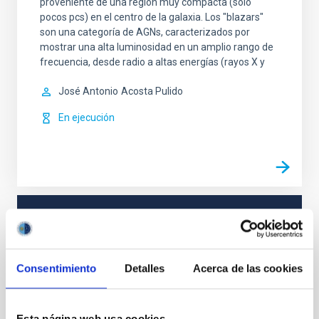
proveniente de una región muy compacta (sólo
pocos pcs) en el centro de la galaxia. Los "blazars"
son una categoría de AGNs, caracterizados por
mostrar una alta luminosidad en un amplio rango de
frecuencia, desde radio a altas energías (rayos X y
José Antonio
Acosta Pulido
En ejecución
TIPO
CON ÁRBITRO
Consentimiento
Detalles
Acerca de las cookies
Cosmología y Astropartículas (CYA)
Esta página web usa cookies