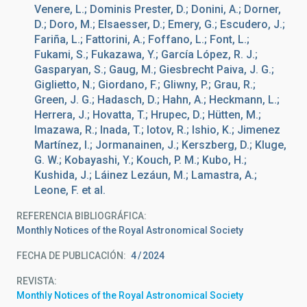
Venere, L.; Dominis Prester, D.; Donini, A.; Dorner,
D.; Doro, M.; Elsaesser, D.; Emery, G.; Escudero, J.;
Fariña, L.; Fattorini, A.; Foffano, L.; Font, L.;
Fukami, S.; Fukazawa, Y.; García López, R. J.;
Gasparyan, S.; Gaug, M.; Giesbrecht Paiva, J. G.;
Giglietto, N.; Giordano, F.; Gliwny, P.; Grau, R.;
Green, J. G.; Hadasch, D.; Hahn, A.; Heckmann, L.;
Herrera, J.; Hovatta, T.; Hrupec, D.; Hütten, M.;
Imazawa, R.; Inada, T.; Iotov, R.; Ishio, K.; Jimenez
Martínez, I.; Jormanainen, J.; Kerszberg, D.; Kluge,
G. W.; Kobayashi, Y.; Kouch, P. M.; Kubo, H.;
Kushida, J.; Láinez Lezáun, M.; Lamastra, A.;
Leone, F. et al.
REFERENCIA BIBLIOGRÁFICA
Monthly Notices of the Royal Astronomical Society
FECHA DE PUBLICACIÓN:
4
2024
REVISTA
Monthly Notices of the Royal Astronomical Society