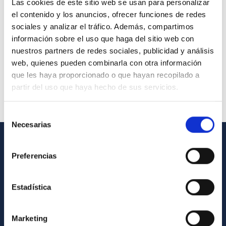
Las cookies de este sitio web se usan para personalizar
el contenido y los anuncios, ofrecer funciones de redes
sociales y analizar el tráfico. Además, compartimos
información sobre el uso que haga del sitio web con
nuestros partners de redes sociales, publicidad y análisis
web, quienes pueden combinarla con otra información
que les haya proporcionado o que hayan recopilado a
partir del uso que haya hecho de sus servicios.
Selección
Necesarias
de
consentimiento
INFORMACIÓN GENERAL
Preferencias
Contacto
Estadística
Cómo llegar al IAC
Directorio de personal
Marketing
Biblioteca