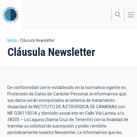
Pasar
al
contenido
principal
Sobrescribir
Inicio
Cláusula Newsletter
Cláusula Newsletter
enlaces
de
ayuda
a
De conformidad con lo establecido en la normativa vigente en
la
Protección de Datos de Carácter Personal, le informamos que
sus datos serán incorporados al sistema de tratamiento
navegación
titularidad de INSTITUTO DE ASTROFISICA DE CANARIAS con
NIF Q3811001A y domicilio social sito en Calle Vía Láctea, s/n,
38205 – La Laguna (Santa Cruz de Tenerife) con la finalidad de
tramitar su solicitud de suscripción y poder remitirle
periódicamente nuestro Newsletter. Le informamos que los