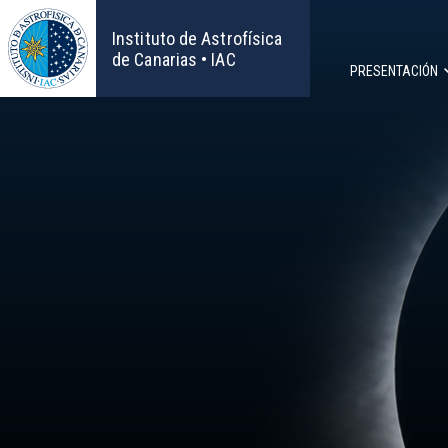
Pasar
al
Instituto de Astrofísica
contenido
de Canarias • IAC
PRESENTACIÓN
principal
Navega
principa