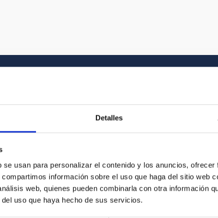
Galería multimedia
Detalles
el Universo y a la historia gráfica del IAC. En
s
vídeo que buscas entre nuestros recursos
b se usan para personalizar el contenido y los anuncios, ofrecer
s, compartimos información sobre el uso que haga del sitio web 
 análisis web, quienes pueden combinarla con otra información q
r del uso que haya hecho de sus servicios.