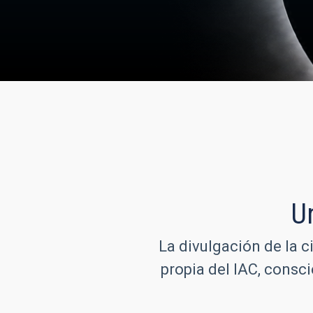
U
La divulgación de la c
propia del IAC, consc