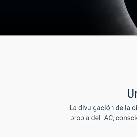
U
La divulgación de la c
propia del IAC, consc