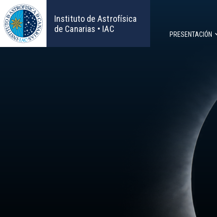
Pasar
al
Instituto de Astrofísica
contenido
de Canarias • IAC
PRESENTACIÓN
principal
Navega
principa