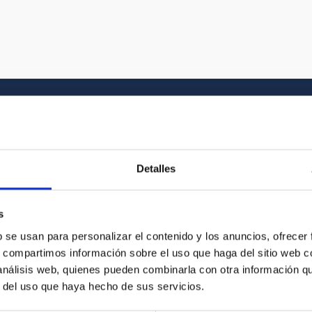
Galería multimedia
Detalles
el Universo y a la historia gráfica del IAC. En
s
vídeo que buscas entre nuestros recursos
b se usan para personalizar el contenido y los anuncios, ofrecer
s, compartimos información sobre el uso que haga del sitio web 
 análisis web, quienes pueden combinarla con otra información q
r del uso que haya hecho de sus servicios.