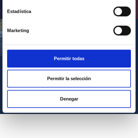
Inauguración de CosmoLab 2023-2027
Estadística
Marketing
Visita del Presidente de Canarias al IACTEC
Permitir todas
Permitir la selección
VER TODOS LOS ARCHIVOS MULTIMEDIA
Denegar