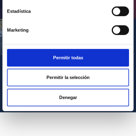
Inauguración de CosmoLab 2023-2027
Estadística
Marketing
Visita del Presidente de Canarias al IACTEC
Permitir todas
Permitir la selección
VER TODOS LOS ARCHIVOS MULTIMEDIA
Denegar