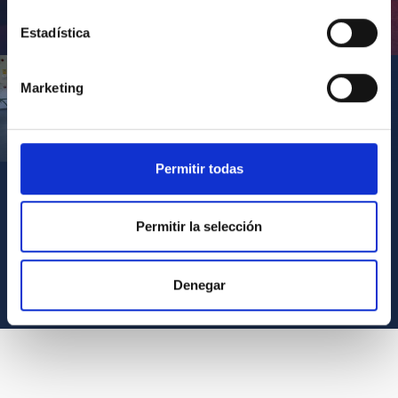
Inauguración de CosmoLab 2023-2027
Estadística
Marketing
Visita del Presidente de Canarias al IACTEC
Permitir todas
Permitir la selección
VER TODOS LOS ARCHIVOS MULTIMEDIA
Denegar