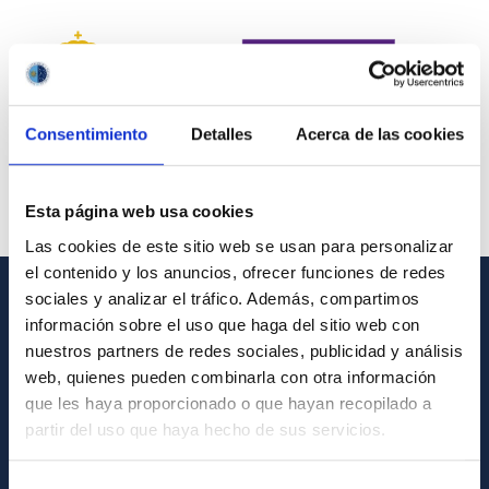
Consentimiento
Detalles
Acerca de las cookies
Esta página web usa cookies
Las cookies de este sitio web se usan para personalizar
el contenido y los anuncios, ofrecer funciones de redes
sociales y analizar el tráfico. Además, compartimos
INFORMACIÓN GENERAL
información sobre el uso que haga del sitio web con
nuestros partners de redes sociales, publicidad y análisis
Contacto
web, quienes pueden combinarla con otra información
Cómo llegar al IAC
que les haya proporcionado o que hayan recopilado a
partir del uso que haya hecho de sus servicios.
Directorio de personal
Biblioteca
Selección