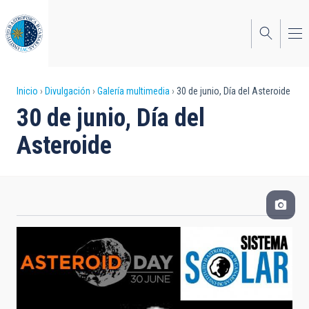
Pasar
al
contenido
principal
Sobrescribir
Inicio
Divulgación
Galería multimedia
30 de junio, Día del Asteroide
30 de junio, Día del
enlaces
Asteroide
de
ayuda
a
la
navegación