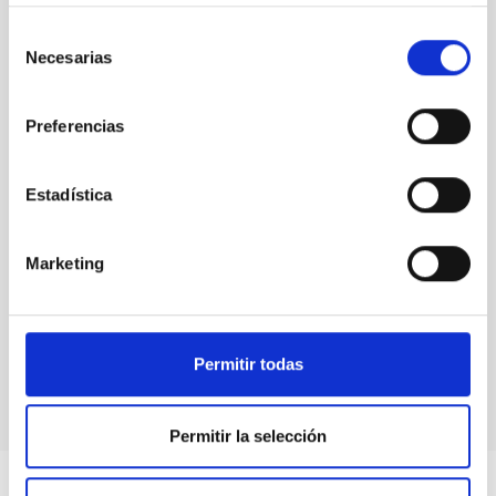
Selección
Necesarias
de
40 años
consentimiento
IAC
Preferencias
Estadística
40 años
IAC
Marketing
40 años
Permitir todas
IAC
Permitir la selección