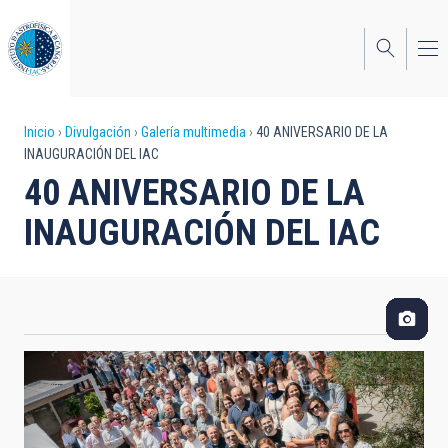
Pasar
al
contenido
principal
Sobrescribir
Inicio
Divulgación
Galería multimedia
40 ANIVERSARIO DE LA
INAUGURACIÓN DEL IAC
enlaces
40 ANIVERSARIO DE LA
de
INAUGURACIÓN DEL IAC
ayuda
a
la
navegación