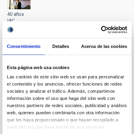
40 años
IAC
Consentimiento
Detalles
Acerca de las cookies
40 años
IAC
Esta página web usa cookies
Las cookies de este sitio web se usan para personalizar
el contenido y los anuncios, ofrecer funciones de redes
40 años
sociales y analizar el tráfico. Además, compartimos
IAC
información sobre el uso que haga del sitio web con
nuestros partners de redes sociales, publicidad y análisis
web, quienes pueden combinarla con otra información
que les haya proporcionado o que hayan recopilado a
40 años
IAC
partir del uso que haya hecho de sus servicios.