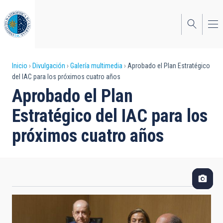
Pasar
al
contenido
principal
Sobrescribir
Inicio
Divulgación
Galería multimedia
Aprobado el Plan Estratégico
del IAC para los próximos cuatro años
enlaces
Aprobado el Plan
de
Estratégico del IAC para los
ayuda
próximos cuatro años
a
la
navegación