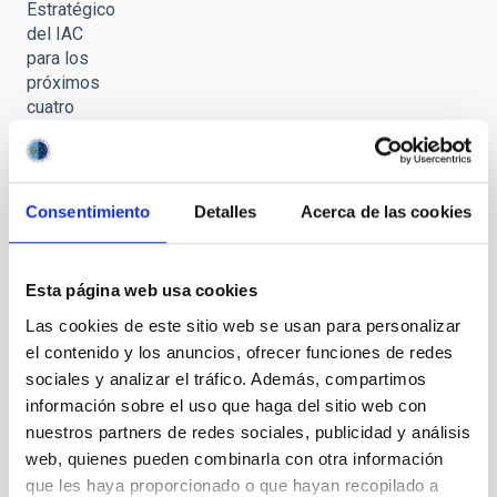
Estratégico
del IAC
para los
próximos
cuatro
años
Consentimiento
Detalles
Acerca de las cookies
Aprobado
Esta página web usa cookies
el Plan
Las cookies de este sitio web se usan para personalizar
Estratégico
del IAC
el contenido y los anuncios, ofrecer funciones de redes
para los
sociales y analizar el tráfico. Además, compartimos
próximos
información sobre el uso que haga del sitio web con
cuatro
nuestros partners de redes sociales, publicidad y análisis
años
web, quienes pueden combinarla con otra información
que les haya proporcionado o que hayan recopilado a