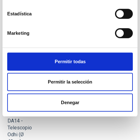
CCD
Estadística
Marketing
Asteroide
2012
DA14 -
Objetivo
Permitir todas
de 85 mm
en DSRL
Permitir la selección
Denegar
Asteroide
2012
DA14 -
Telescopio
Odhi (Ø