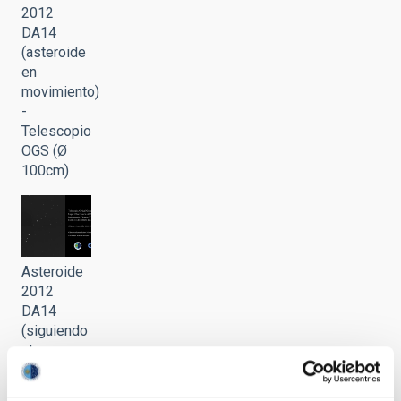
2012
DA14
(asteroide
en
movimiento)
-
Telescopio
OGS (Ø
100cm)
Asteroide
2012
DA14
(siguiendo
al
asteroide)
-