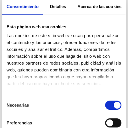
Telescopio
Consentimiento
Detalles
Acerca de las cookies
OGS (Ø
100cm)
Esta página web usa cookies
Las cookies de este sitio web se usan para personalizar
el contenido y los anuncios, ofrecer funciones de redes
Asteroide
sociales y analizar el tráfico. Además, compartimos
2012
información sobre el uso que haga del sitio web con
DA14 -
nuestros partners de redes sociales, publicidad y análisis
Cámara
web, quienes pueden combinarla con otra información
CCD
que les haya proporcionado o que hayan recopilado a
partir del uso que haya hecho de sus servicios.
Selección
Asteroide
Necesarias
de
2012
consentimiento
DA14 -
Preferencias
Cámara