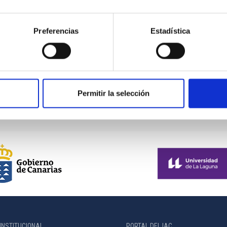
Preferencias
Estadística
“Impulsando la Astrofísica e
s galaxias
50 años de tesis doctorales
Permitir la selección
INSTITUCIONAL
PORTAL DEL IAC