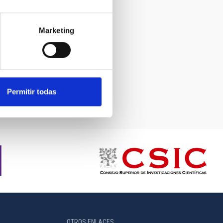
Marketing
n España:
”
Permitir todas
OTROS ENLACES