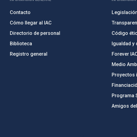
Contacto
Legislació
Cómo llegar al IAC
Transparen
Directorio de personal
Código étic
Biblioteca
Igualdad y 
Registro general
Forever IA
Medio Ambi
Proyectos i
Financiaci
Programa 
Amigos del
PostFooter > Newsletter link