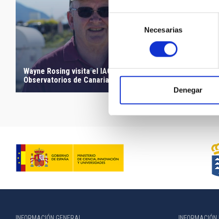
Selección
Necesarias
de
consentimiento
Wayne Rosing visita el IAC y los
Observatorios de Canarias
Animacione
Denegar
INFORMACIÓN GENERAL
INFORMACIÓN 