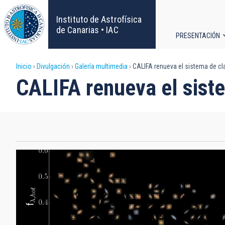
Pasar
al
Instituto de Astrofísica
contenido
de Canarias • IAC
PRESENTACIÓN
principal
Navega
Sobrescribir
Inicio
Divulgación
Galería multimedia
CALIFA renueva el sistema de cla
principa
CALIFA renueva el siste
enlaces
de
ayuda
a
la
navegación