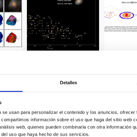
Diagrama de órbitas estelares
uestra
Estrellas en di
para las galaxias recogidas en la
construyen una 
muestra CALIFA.
Detalles
s
b se usan para personalizar el contenido y los anuncios, ofrecer
s, compartimos información sobre el uso que haga del sitio web 
 análisis web, quienes pueden combinarla con otra información q
r del uso que haya hecho de sus servicios.