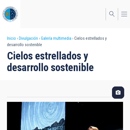
Pasar
al
contenido
principal
Sobrescribir
Inicio
Divulgación
Galería multimedia
Cielos estrellados y
desarrollo sostenible
enlaces
Cielos estrellados y
de
desarrollo sostenible
ayuda
a
la
navegación