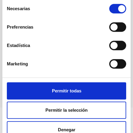
Selección
y
Necesarias
de
desarrollo
consentimiento
sostenible
Preferencias
Estadística
Cielos
Marketing
estrellados
y
desarrollo
sostenible
Permitir todas
Permitir la selección
Denegar