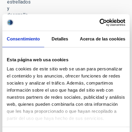
estrellados
y
desarrollo
sostenible
Consentimiento
Detalles
Acerca de las cookies
Esta página web usa cookies
Cielos
estrellados
Las cookies de este sitio web se usan para personalizar
y
el contenido y los anuncios, ofrecer funciones de redes
desarrollo
sociales y analizar el tráfico. Además, compartimos
sostenible
información sobre el uso que haga del sitio web con
nuestros partners de redes sociales, publicidad y análisis
web, quienes pueden combinarla con otra información
que les haya proporcionado o que hayan recopilado a
partir del uso que haya hecho de sus servicios.
Cielos
estrellados