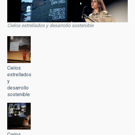
Cielos estrellados y desarrollo sostenible
Cielos
estrellados
y
desarrollo
sostenible
Cielos