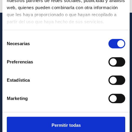
nuestros partners de redes sociales, publicidad y análisis
web, quienes pueden combinarla con otra información
que les haya proporcionado o que hayan recopilado a
partir del uso que haya hecho de sus servicios.
INFORMACIÓN GENERAL
Selección
Contacto
Necesarias
de
consentimiento
Cómo llegar al IAC
Preferencias
Directorio de personal
Biblioteca
Estadística
Registro general
INFORMACIÓN INSTITUCIONAL
Marketing
Legislación
Transparencia
Permitir todas
Código ético y política antifraude