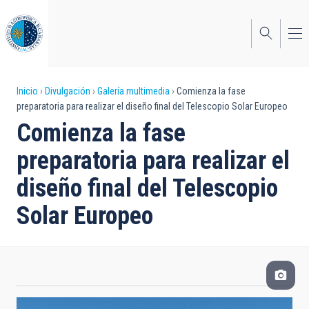
Pasar
al
contenido
principal
Sobrescribir
Inicio
Divulgación
Galería multimedia
Comienza la fase
preparatoria para realizar el diseño final del Telescopio Solar Europeo
enlaces
Comienza la fase
de
preparatoria para realizar el
ayuda
diseño final del Telescopio
a
Solar Europeo
la
navegación