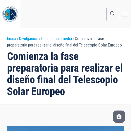
Pasar
al
contenido
principal
Sobrescribir
Inicio
Divulgación
Galería multimedia
Comienza la fase
preparatoria para realizar el diseño final del Telescopio Solar Europeo
enlaces
Comienza la fase
de
preparatoria para realizar el
ayuda
diseño final del Telescopio
a
Solar Europeo
la
navegación