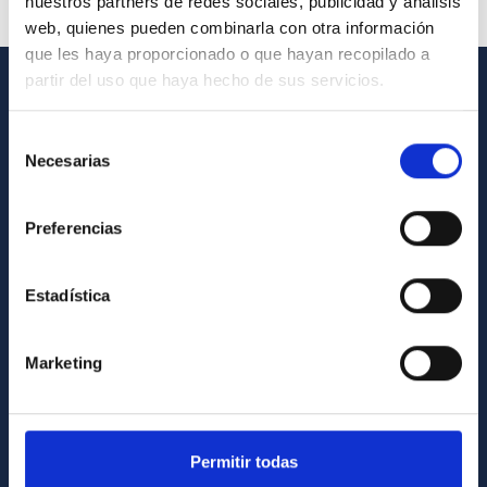
nuestros partners de redes sociales, publicidad y análisis
web, quienes pueden combinarla con otra información
que les haya proporcionado o que hayan recopilado a
partir del uso que haya hecho de sus servicios.
INFORMACIÓN GENERAL
Selección
Contacto
Necesarias
de
consentimiento
Cómo llegar al IAC
Preferencias
Directorio de personal
Biblioteca
Estadística
Registro general
INFORMACIÓN INSTITUCIONAL
Marketing
Legislación
Transparencia
Permitir todas
Código ético y política antifraude