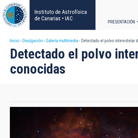
Pasar
al
Instituto de Astrofísica
contenido
de Canarias • IAC
PRESENTACIÓN
principal
Navega
Sobrescribir
Inicio
Divulgación
Galería multimedia
Detectado el polvo interestelar 
principa
Detectado el polvo inte
enlaces
conocidas
de
ayuda
a
la
navegación