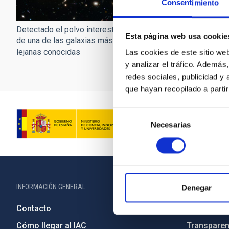
Consentimiento
Detectado el polvo interestelar
Esta página web usa cookie
de una de las galaxias más
lejanas conocidas
Las cookies de este sitio we
y analizar el tráfico. Ademá
redes sociales, publicidad y
que hayan recopilado a parti
Selección
Necesarias
de
consentimiento
INFORMACIÓN GENERAL
INFORMACIÓN 
Denegar
Contacto
Legislació
Cómo llegar al IAC
Transparen