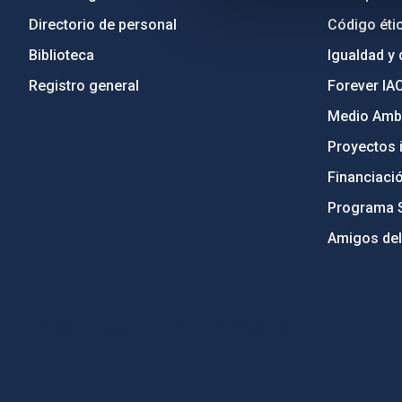
Directorio de personal
Código étic
Biblioteca
Igualdad y 
Registro general
Forever IA
Medio Ambi
Proyectos i
Financiaci
Programa 
Amigos del
PostFooter > Newsletter link