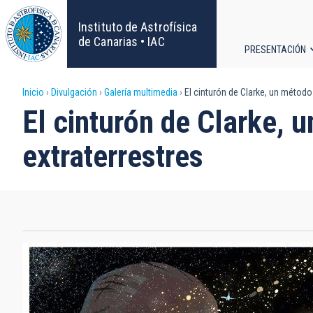
Pasar
al
Instituto de Astrofísica
contenido
de Canarias • IAC
PRESENTACIÓN
principal
Navega
Sobrescribir
Inicio
Divulgación
Galería multimedia
El cinturón de Clarke, un método 
principa
El cinturón de Clarke, 
enlaces
extraterrestres
de
ayuda
a
la
navegación