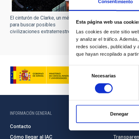
Consentimiento
El cinturón de Clarke, un método
Esta página web usa cookie
para buscar posibles
civilizaciones extraterrestres
Las cookies de este sitio we
y analizar el tráfico. Ademá
redes sociales, publicidad y
que hayan recopilado a parti
Selección
Necesarias
de
consentimiento
INFORMACIÓN GENERAL
INFORMACIÓN 
Denegar
Contacto
Legislació
Cómo llegar al IAC
Transparen