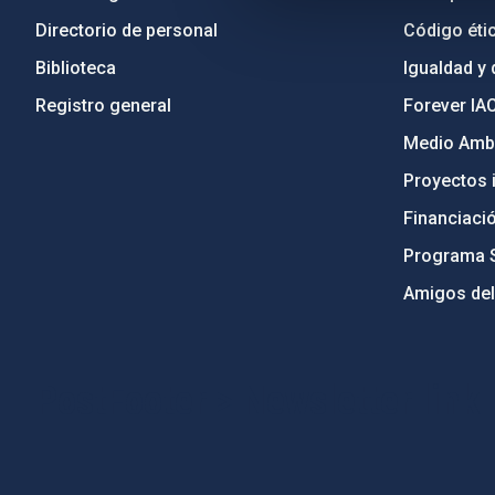
Directorio de personal
Código étic
Biblioteca
Igualdad y 
Registro general
Forever IA
Medio Ambi
Proyectos i
Financiaci
Programa 
Amigos del
PostFooter > Newsletter link