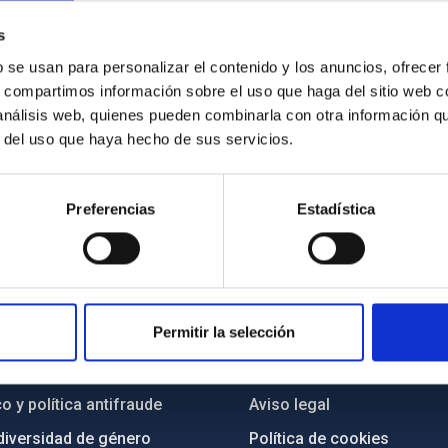
 en el Día
oide
s
b se usan para personalizar el contenido y los anuncios, ofrecer
s, compartimos información sobre el uso que haga del sitio web 
 análisis web, quienes pueden combinarla con otra información q
r del uso que haya hecho de sus servicios.
Preferencias
Estadística
INSTITUCIONAL
PORTAL DEL IAC
Permitir la selección
n
Mapa web
cia
Políticas de privacidad
o y política antifraude
Aviso legal
diversidad de género
Política de cookies