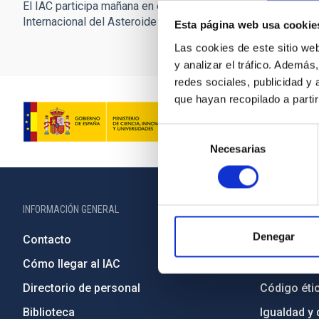
El IAC participa mañana en el Día
El IAC participa mañana
Internacional del Asteroide
Internacional del Aster
Esta página web usa cookie
Las cookies de este sitio we
y analizar el tráfico. Ademá
redes sociales, publicidad y
que hayan recopilado a parti
Selección
Necesarias
de
consentimiento
INFORMACIÓN GENERAL
INFORMACIÓN 
Denegar
Contacto
Legislació
Cómo llegar al IAC
Transparen
Directorio de personal
Código étic
Biblioteca
Igualdad y 