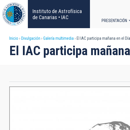
Pasar
al
Instituto de Astrofísica
contenido
de Canarias • IAC
PRESENTACIÓN
principal
Navega
Sobrescribir
Inicio
Divulgación
Galería multimedia
El IAC participa mañana en el Día
principa
El IAC participa mañana
enlaces
de
ayuda
a
la
navegación