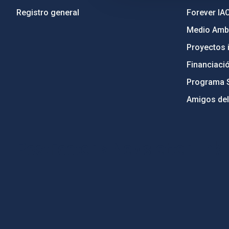
Registro general
Forever IA
Medio Ambi
Proyectos i
Financiaci
Programa 
Amigos del
PostFooter > Newsletter link