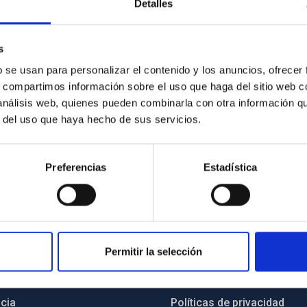
Detalles
o, Día
s
jeres y las
b se usan para personalizar el contenido y los anuncios, ofrecer
s, compartimos información sobre el uso que haga del sitio web 
 análisis web, quienes pueden combinarla con otra información q
r del uso que haya hecho de sus servicios.
Preferencias
Estadística
INSTITUCIONAL
PORTAL DEL IAC
Permitir la selección
n
Mapa web
cia
Políticas de privacidad