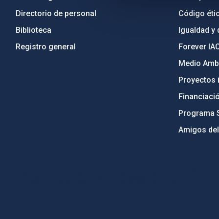
Directorio de personal
Código étic
Biblioteca
Igualdad y 
Registro general
Forever IA
Medio Ambi
Proyectos i
Financiaci
Programa 
Amigos del
PostFooter > Newsletter link