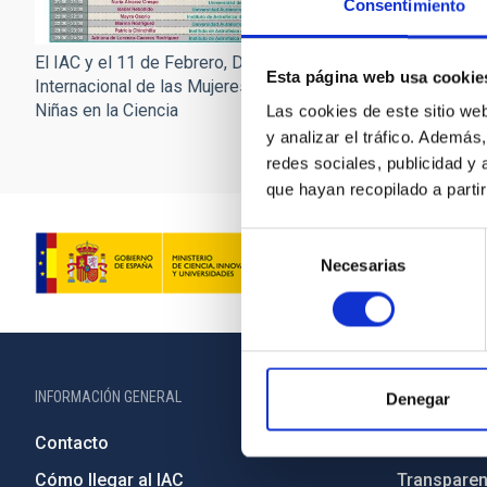
Consentimiento
El IAC y el 11 de Febrer
El IAC y el 11 de Febrero, Día
Esta página web usa cookie
Internacional de las Mu
Internacional de las Mujeres y las
Niñas en la Ciencia
Niñas en la Ciencia
Las cookies de este sitio we
y analizar el tráfico. Ademá
redes sociales, publicidad y
que hayan recopilado a parti
Selección
Necesarias
de
consentimiento
INFORMACIÓN GENERAL
INFORMACIÓN 
Denegar
Contacto
Legislació
Cómo llegar al IAC
Transparen