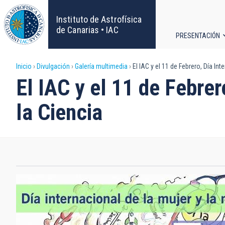
Pasar
al
Instituto de Astrofísica
contenido
de Canarias • IAC
PRESENTACIÓN
principal
Navega
Sobrescribir
Inicio
Divulgación
Galería multimedia
El IAC y el 11 de Febrero, Día Int
principa
El IAC y el 11 de Febrer
enlaces
la Ciencia
de
ayuda
a
la
navegación