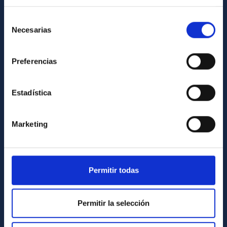
Directorio de personal
Selección
Necesarias
de
Biblioteca
consentimiento
Registro general
Preferencias
INFORMACIÓN INSTITUCIONAL
Estadística
Legislación
Transparencia
Marketing
Código ético y política antifraude
Igualdad y diversidad de género
Forever IAC
Permitir todas
Medio Ambiente y Sostenibilidad
Proyectos institucionales
Permitir la selección
Financiación externa