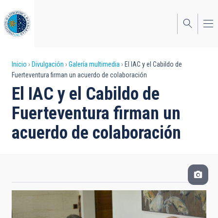
Pasar
al
contenido
principal
Sobrescribir
Inicio
Divulgación
Galería multimedia
El IAC y el Cabildo de
Fuerteventura firman un acuerdo de colaboración
enlaces
El IAC y el Cabildo de
de
Fuerteventura firman un
ayuda
acuerdo de colaboración
a
la
navegación