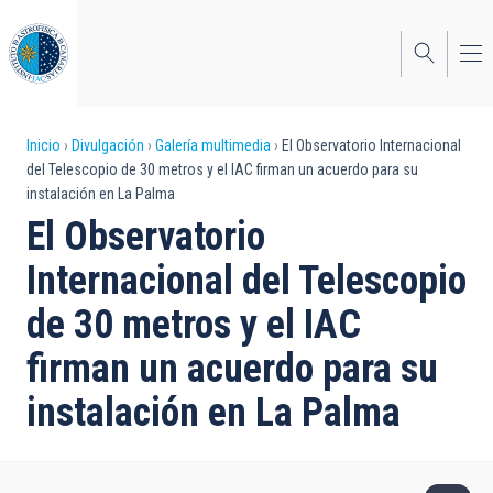
Pasar
al
contenido
principal
Sobrescribir
Inicio
Divulgación
Galería multimedia
El Observatorio Internacional
del Telescopio de 30 metros y el IAC firman un acuerdo para su
enlaces
instalación en La Palma
de
El Observatorio
ayuda
Internacional del Telescopio
a
de 30 metros y el IAC
la
firman un acuerdo para su
navegación
instalación en La Palma