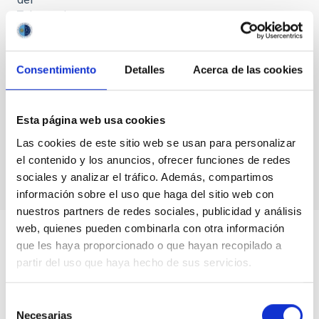
Telescopio
de 30
metros y
el IAC
Consentimiento
Detalles
Acerca de las cookies
firman un
acuerdo
para su
Esta página web usa cookies
instalación
en La
Las cookies de este sitio web se usan para personalizar
Palma
el contenido y los anuncios, ofrecer funciones de redes
sociales y analizar el tráfico. Además, compartimos
información sobre el uso que haga del sitio web con
nuestros partners de redes sociales, publicidad y análisis
web, quienes pueden combinarla con otra información
que les haya proporcionado o que hayan recopilado a
partir del uso que haya hecho de sus servicios.
Selección
Necesarias
de