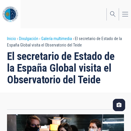
Pasar
al
contenido
principal
Sobrescribir
Inicio
Divulgación
Galería multimedia
El secretario de Estado de la
España Global visita el Observatorio del Teide
enlaces
El secretario de Estado de
de
la España Global visita el
ayuda
Observatorio del Teide
a
la
navegación