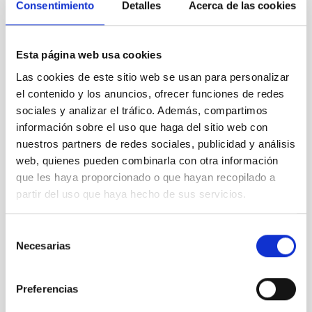
Consentimiento
Detalles
Acerca de las cookies
"Preserving the Skies" se clausura con un
llamamiento solicitando el apoyo de los principales
Esta página web usa cookies
actores relacionados con la protección del cielo
nocturno
Las cookies de este sitio web se usan para personalizar
el contenido y los anuncios, ofrecer funciones de redes
sociales y analizar el tráfico. Además, compartimos
información sobre el uso que haga del sitio web con
nuestros partners de redes sociales, publicidad y análisis
web, quienes pueden combinarla con otra información
que les haya proporcionado o que hayan recopilado a
partir del uso que haya hecho de sus servicios.
Selección
Necesarias
de
consentimiento
Preferencias