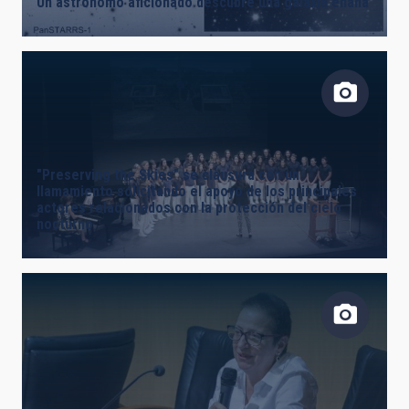
Un astrónomo aficionado descubre una galaxia enana
FECHA DE CREACIÓN
ORDENAR POR
ORDEN
"Preserving the Skies" se clausura con un
llamamiento solicitando el apoyo de los principales
actores relacionados con la protección del cielo
nocturno