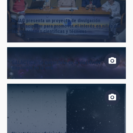
LÍNEAS DE INSTRUMENTACIÓN
EL IAC presenta un proyecto de divulgación
multidisciplinar para promover el interés en niñas por
las vocaciones científicas y técnicas
LÍNEAS IACTEC
GALÁCTICA: La mayor foto de la Vía Láctea
disponible en la web
ASTROFÍSICAS
INSTALACIÓN
ETIQUETAS LIBRES