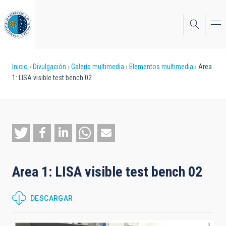
Pasar
al
contenido
principal
Sobrescribir
Inicio
Divulgación
Galería multimedia
Elementos multimedia
Area
1: LISA visible test bench 02
enlaces
de
ayuda
a
la
Area 1: LISA visible test bench 02
navegación
DESCARGAR