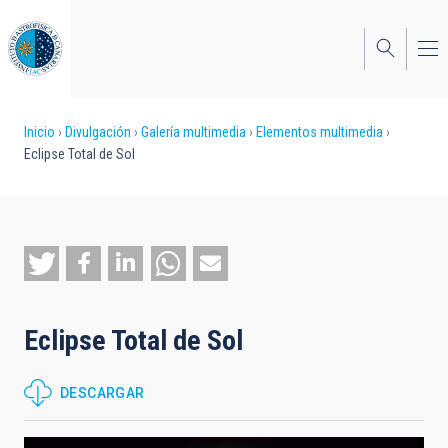
Pasar
al
contenido
principal
Sobrescribir
Inicio
Divulgación
Galería multimedia
Elementos multimedia
Eclipse Total de Sol
enlaces
de
ayuda
a
la
Eclipse Total de Sol
navegación
DESCARGAR