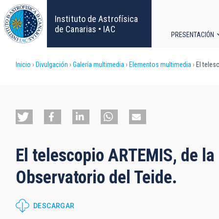
Pasar
al
Instituto de Astrofísica
contenido
de Canarias • IAC
PRESENTACIÓN
principal
Navega
Sobrescribir
Inicio
Divulgación
Galería multimedia
Elementos multimedia
El teles
principa
enlaces
de
ayuda
El telescopio ARTEMIS, de l
a
Observatorio del Teide.
la
navegación
DESCARGAR