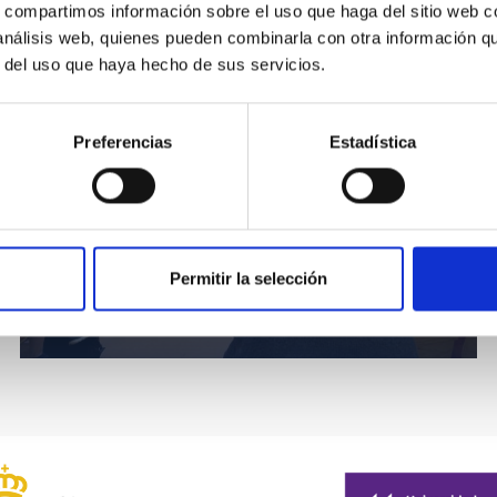
s, compartimos información sobre el uso que haga del sitio web 
 análisis web, quienes pueden combinarla con otra información q
r del uso que haya hecho de sus servicios.
Preferencias
Estadística
David Valls-Gabaud durante su intervención en el
Permitir la selección
IAU Symposium 355, en la Universidad de La
Laguna