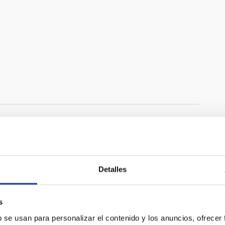
Detalles
vatorio del Teide. Crédito: Daniel López /SPECULOOS.
s
b se usan para personalizar el contenido y los anuncios, ofrecer