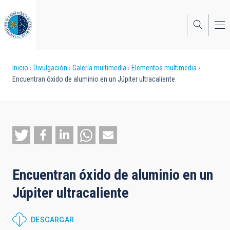
Pasar
al
contenido
principal
Sobrescribir
Inicio
Divulgación
Galería multimedia
Elementos multimedia
Encuentran óxido de aluminio en un Júpiter ultracaliente
enlaces
de
ayuda
a
la
Encuentran óxido de aluminio en un
navegación
Júpiter ultracaliente
DESCARGAR